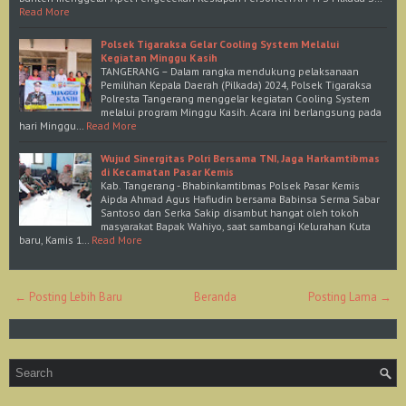
Read More
Polsek Tigaraksa Gelar Cooling System Melalui
Kegiatan Minggu Kasih
TANGERANG – Dalam rangka mendukung pelaksanaan
Pemilihan Kepala Daerah (Pilkada) 2024, Polsek Tigaraksa
Polresta Tangerang menggelar kegiatan Cooling System
melalui program Minggu Kasih. Acara ini berlangsung pada
hari Minggu…
Read More
Wujud Sinergitas Polri Bersama TNI, Jaga Harkamtibmas
di Kecamatan Pasar Kemis
Kab. Tangerang - Bhabinkamtibmas Polsek Pasar Kemis
Aipda Ahmad Agus Hafiudin bersama Babinsa Serma Sabar
Santoso dan Serka Sakip disambut hangat oleh tokoh
masyarakat Bapak Wahiyo, saat sambangi Kelurahan Kuta
baru, Kamis 1…
Read More
← Posting Lebih Baru
Beranda
Posting Lama →