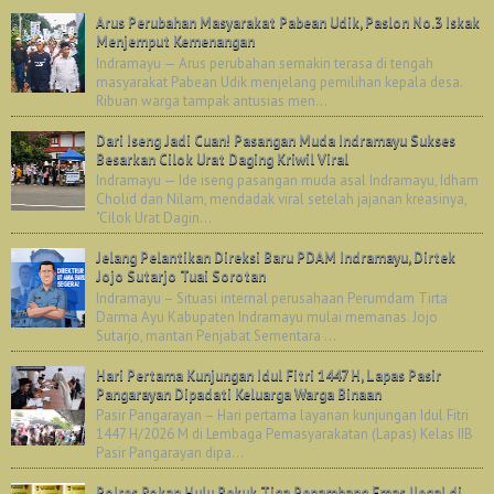
Arus Perubahan Masyarakat Pabean Udik, Paslon No.3 Iskak
Menjemput Kemenangan
Indramayu — Arus perubahan semakin terasa di tengah
masyarakat Pabean Udik menjelang pemilihan kepala desa.
Ribuan warga tampak antusias men...
Dari Iseng Jadi Cuan! Pasangan Muda Indramayu Sukses
Besarkan Cilok Urat Daging Kriwil Viral
Indramayu — Ide iseng pasangan muda asal Indramayu, Idham
Cholid dan Nilam, mendadak viral setelah jajanan kreasinya,
"Cilok Urat Dagin...
Jelang Pelantikan Direksi Baru PDAM Indramayu, Dirtek
Jojo Sutarjo Tuai Sorotan
Indramayu – Situasi internal perusahaan Perumdam Tirta
Darma Ayu Kabupaten Indramayu mulai memanas. Jojo
Sutarjo, mantan Penjabat Sementara ...
Hari Pertama Kunjungan Idul Fitri 1447 H, Lapas Pasir
Pangarayan Dipadati Keluarga Warga Binaan
Pasir Pangarayan – Hari pertama layanan kunjungan Idul Fitri
1447 H/2026 M di Lembaga Pemasyarakatan (Lapas) Kelas IIB
Pasir Pangarayan dipa...
Polres Rokan Hulu Bekuk Tiga Penambang Emas Ilegal di