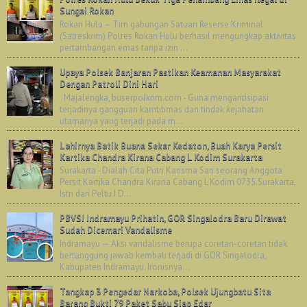
Sungai Rokan
Rokan Hulu – Tim gabungan Satuan Reserse Kriminal
(Satreskrim) Polres Rokan Hulu berhasil mengungkap aktivitas
pertambangan emas tanpa izin ...
Upaya Polsek Banjaran Pastikan Keamanan Masyarakat
Dengan Patroli Dini Hari
Majalengka, buserpolkrim.com - Guna mengantisipasi
terjadinya gangguan kamtibmas dan tindak kejahatan
utamanya yang terjadi pada m...
Lahirnya Batik Buana Sekar Kedaton, Buah Karya Persit
Kartika Chandra Kirana Cabang L Kodim Surakarta
Surakarta - Dialah Cita Putri Karisma Sari seorang Anggota
Persit Kartika Chandra Kirana Cabang L Kodim 0735.Surakarta,
Istri dari Peltu I D...
PBVSI Indramayu Prihatin, GOR Singalodra Baru Dirawat
Sudah Dicemari Vandalisme
Indramayu — Aksi vandalisme berupa coretan-coretan tidak
bertanggung jawab kembali terjadi di GOR Singalodra,
Kabupaten Indramayu. Ironisnya...
Tangkap 3 Pengedar Narkoba, Polsek Ujungbatu Sita
Barang Bukti 79 Paket Sabu Siap Edar