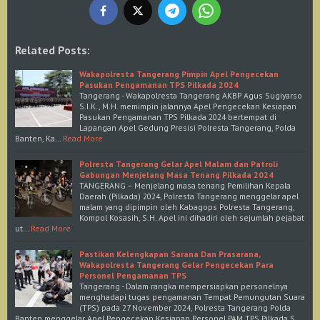
Related Posts:
Wakapolresta Tangerang Pimpin Apel Pengecekan
Pasukan Pengamanan TPS Pilkada 2024
Tangerang - Wakapolresta Tangerang AKBP Agus Sugiyarso
S.I.K., M.H. memimpin jalannya Apel Pengecekan Kesiapan
Pasukan Pengamanan TPS Pilkada 2024 bertempat di
Lapangan Apel Gedung Presisi Polresta Tangerang, Polda
Banten, Ka…
Read More
Polresta Tangerang Gelar Apel Malam dan Patroli
Gabungan Menjelang Masa Tenang Pilkada 2024
TANGERANG – Menjelang masa tenang Pemilihan Kepala
Daerah (Pilkada) 2024, Polresta Tangerang menggelar apel
malam yang dipimpin oleh Kabagops Polresta Tangerang,
Kompol Kosasih, S.H. Apel ini dihadiri oleh sejumlah pejabat
ut…
Read More
Pastikan Kelengkapan Sarana Dan Prasarana,
Wakapolresta Tangerang Gelar Pengecekan Para
Personel Pengamanan TPS
Tangerang - Dalam rangka mempersiapkan personelnya
menghadapi tugas pengamanan Tempat Pemungutan Suara
(TPS) pada 27 November 2024, Polresta Tangerang Polda
Banten menggelar Apel Pengecekan Kesiapan Personel PAM TPS Pilkada S…