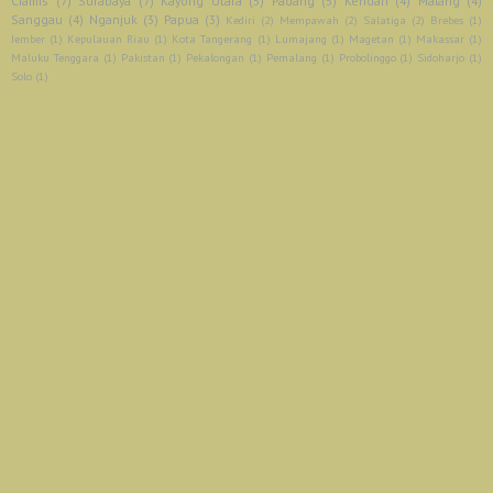
Ciamis
(7)
Surabaya
(7)
Kayong Utara
(5)
Padang
(5)
Kendari
(4)
Malang
(4)
Sanggau
(4)
Nganjuk
(3)
Papua
(3)
Kediri
(2)
Mempawah
(2)
Salatiga
(2)
Brebes
(1)
Jember
(1)
Kepulauan Riau
(1)
Kota Tangerang
(1)
Lumajang
(1)
Magetan
(1)
Makassar
(1)
Maluku Tenggara
(1)
Pakistan
(1)
Pekalongan
(1)
Pemalang
(1)
Probolinggo
(1)
Sidoharjo
(1)
Solo
(1)