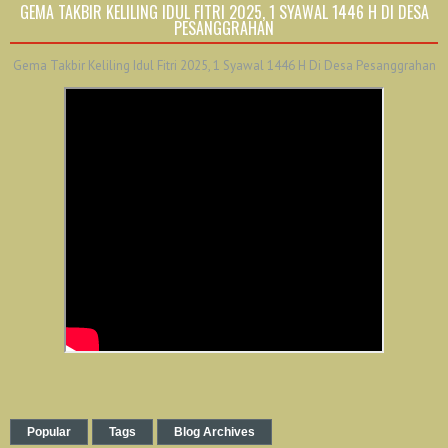
GEMA TAKBIR KELILING IDUL FITRI 2025, 1 SYAWAL 1446 H DI DESA
PESANGGRAHAN
Gema Takbir Keliling Idul Fitri 2025, 1 Syawal 1446 H Di Desa Pesanggrahan
Popular
Tags
Blog Archives