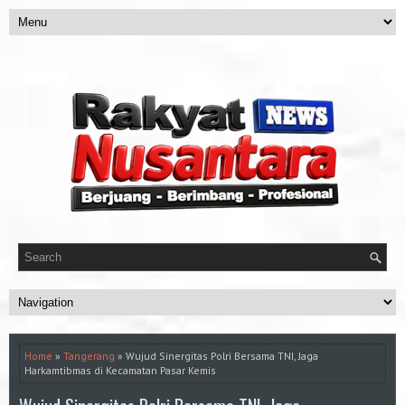
Home
»
Tangerang
» Wujud Sinergitas Polri Bersama TNI, Jaga
Harkamtibmas di Kecamatan Pasar Kemis