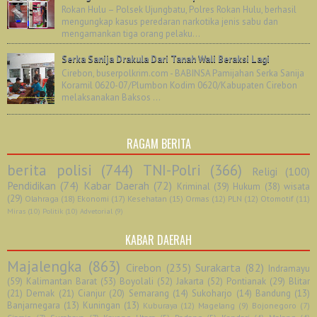
Rokan Hulu – Polsek Ujungbatu, Polres Rokan Hulu, berhasil
mengungkap kasus peredaran narkotika jenis sabu dan
mengamankan tiga orang pelaku...
Serka Sanija Drakula Dari Tanah Wali Beraksi Lagi
Cirebon, buserpolkrim.com - BABINSA Pamijahan Serka Sanija
Koramil 0620-07/Plumbon Kodim 0620/Kabupaten Cirebon
melaksanakan Baksos ...
RAGAM BERITA
berita polisi
(744)
TNI-Polri
(366)
Religi
(100)
Pendidikan
(74)
Kabar Daerah
(72)
Kriminal
(39)
Hukum
(38)
wisata
(29)
Olahraga
(18)
Ekonomi
(17)
Kesehatan
(15)
Ormas
(12)
PLN
(12)
Otomotif
(11)
Miras
(10)
Politik
(10)
Advetorial
(9)
KABAR DAERAH
Majalengka
(863)
Cirebon
(235)
Surakarta
(82)
Indramayu
(59)
Kalimantan Barat
(53)
Boyolali
(52)
Jakarta
(52)
Pontianak
(29)
Blitar
(21)
Demak
(21)
Cianjur
(20)
Semarang
(14)
Sukoharjo
(14)
Bandung
(13)
Banjarnegara
(13)
Kuningan
(13)
Kuburaya
(12)
Magelang
(9)
Bojonegoro
(7)