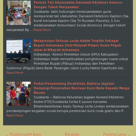
Pererat Tali Silaturahmi, Danramil 04/Jebres Komsos
Dengan Tokoh Masyarakat
Surakarta - Jalin hubungan kemasyarakatan guna
mempererat tali silaturahmi, Danramil 04/Jebres Kapten Cba
Kurdi bersama Kapten Cba Tri Rusman Prasetyo, S.Sos
melaksanakan Komunikasi Sosial (Komsos) dengan tokoh
masyarakat Bp.…
Read More
Rekapitulasi Selesai, Lucky Hakim Terpilih Sebagai
Bupati Indramayu, Dedi Mulyadi Pimpin Suara Pilgub
Jabar di Wilayah Indramayu
Indramayu - Komisi Pemilihan Umum (KPU) Kabupaten
Indramayu telah menyelesaikan penghitungan suara untuk
Pemilihan Bupati (Pilbup) Indramayu dan Pemilihan
Gubernur (Pilgub) Jawa Barat. Pasangan calon Lucky Hakim-Syaefudin kel…
Read More
Peduli Penyandang Disabilitas, Babinsa Jagalan
Dampingi Penyerahan Bantuan Kursi Roda Kepada Warga
Binaan
Surakarta — Babinsa Kelurahan Jagalan Koramil 04/Jebres
Kodim 0735/Surakarta Serka E.Lauwe bersama
Bhabinkamtibmas Aiptu Tarmuji serta Linmas melaksanakan
pendampingan kegiatan sosial berupa pemberian kursi roda gratis dari P…
Read More
← Posting Lebih Baru
Beranda
Posting Lama →