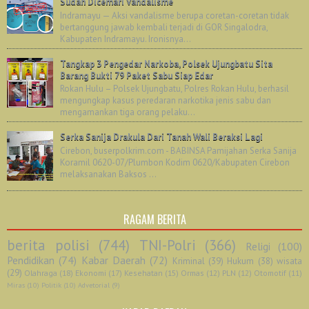
Sudah Dicemari Vandalisme
Indramayu — Aksi vandalisme berupa coretan-coretan tidak
bertanggung jawab kembali terjadi di GOR Singalodra,
Kabupaten Indramayu. Ironisnya...
Tangkap 3 Pengedar Narkoba, Polsek Ujungbatu Sita
Barang Bukti 79 Paket Sabu Siap Edar
Rokan Hulu – Polsek Ujungbatu, Polres Rokan Hulu, berhasil
mengungkap kasus peredaran narkotika jenis sabu dan
mengamankan tiga orang pelaku...
Serka Sanija Drakula Dari Tanah Wali Beraksi Lagi
Cirebon, buserpolkrim.com - BABINSA Pamijahan Serka Sanija
Koramil 0620-07/Plumbon Kodim 0620/Kabupaten Cirebon
melaksanakan Baksos ...
RAGAM BERITA
berita polisi
(744)
TNI-Polri
(366)
Religi
(100)
Pendidikan
(74)
Kabar Daerah
(72)
Kriminal
(39)
Hukum
(38)
wisata
(29)
Olahraga
(18)
Ekonomi
(17)
Kesehatan
(15)
Ormas
(12)
PLN
(12)
Otomotif
(11)
Miras
(10)
Politik
(10)
Advetorial
(9)