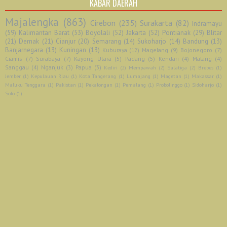
KABAR DAERAH
Majalengka
(863)
Cirebon
(235)
Surakarta
(82)
Indramayu
(59)
Kalimantan Barat
(53)
Boyolali
(52)
Jakarta
(52)
Pontianak
(29)
Blitar
(21)
Demak
(21)
Cianjur
(20)
Semarang
(14)
Sukoharjo
(14)
Bandung
(13)
Banjarnegara
(13)
Kuningan
(13)
Kuburaya
(12)
Magelang
(9)
Bojonegoro
(7)
Ciamis
(7)
Surabaya
(7)
Kayong Utara
(5)
Padang
(5)
Kendari
(4)
Malang
(4)
Sanggau
(4)
Nganjuk
(3)
Papua
(3)
Kediri
(2)
Mempawah
(2)
Salatiga
(2)
Brebes
(1)
Jember
(1)
Kepulauan Riau
(1)
Kota Tangerang
(1)
Lumajang
(1)
Magetan
(1)
Makassar
(1)
Maluku Tenggara
(1)
Pakistan
(1)
Pekalongan
(1)
Pemalang
(1)
Probolinggo
(1)
Sidoharjo
(1)
Solo
(1)