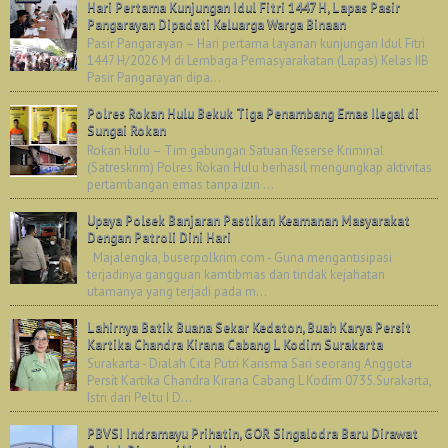
Hari Pertama Kunjungan Idul Fitri 1447 H, Lapas Pasir
Pangarayan Dipadati Keluarga Warga Binaan
Pasir Pangarayan – Hari pertama layanan kunjungan Idul Fitri
1447 H/2026 M di Lembaga Pemasyarakatan (Lapas) Kelas IIB
Pasir Pangarayan dipa...
Polres Rokan Hulu Bekuk Tiga Penambang Emas Ilegal di
Sungai Rokan
Rokan Hulu – Tim gabungan Satuan Reserse Kriminal
(Satreskrim) Polres Rokan Hulu berhasil mengungkap aktivitas
pertambangan emas tanpa izin ...
Upaya Polsek Banjaran Pastikan Keamanan Masyarakat
Dengan Patroli Dini Hari
Majalengka, buserpolkrim.com - Guna mengantisipasi
terjadinya gangguan kamtibmas dan tindak kejahatan
utamanya yang terjadi pada m...
Lahirnya Batik Buana Sekar Kedaton, Buah Karya Persit
Kartika Chandra Kirana Cabang L Kodim Surakarta
Surakarta - Dialah Cita Putri Karisma Sari seorang Anggota
Persit Kartika Chandra Kirana Cabang L Kodim 0735.Surakarta,
Istri dari Peltu I D...
PBVSI Indramayu Prihatin, GOR Singalodra Baru Dirawat