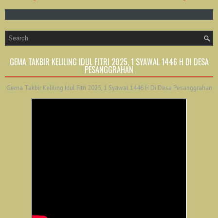
GEMA TAKBIR KELILING IDUL FITRI 2025, 1 SYAWAL 1446 H DI DESA
PESANGGRAHAN
Gema Takbir Keliling Idul Fitri 2025, 1 Syawal 1446 H Di Desa Pesanggrahan