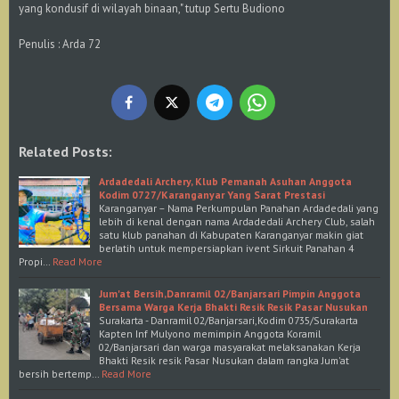
yang kondusif di wilayah binaan," tutup Sertu Budiono
Penulis : Arda 72
Related Posts:
Ardadedali Archery, Klub Pemanah Asuhan Anggota
Kodim 0727/Karanganyar Yang Sarat Prestasi
Karanganyar – Nama Perkumpulan Panahan Ardadedali yang
lebih di kenal dengan nama Ardadedali Archery Club, salah
satu klub panahan di Kabupaten Karanganyar makin giat
berlatih untuk mempersiapkan ivent Sirkuit Panahan 4
Propi…
Read More
Jum'at Bersih,Danramil 02/Banjarsari Pimpin Anggota
Bersama Warga Kerja Bhakti Resik Resik Pasar Nusukan
Surakarta - Danramil 02/Banjarsari,Kodim 0735/Surakarta
Kapten Inf Mulyono memimpin Anggota Koramil
02/Banjarsari dan warga masyarakat melaksanakan Kerja
Bhakti Resik resik Pasar Nusukan dalam rangka Jum'at
bersih bertemp…
Read More