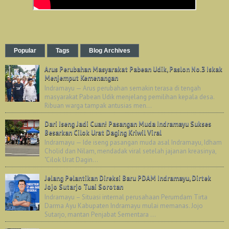
Popular
Tags
Blog Archives
Arus Perubahan Masyarakat Pabean Udik, Paslon No.3 Iskak
Menjemput Kemenangan
Indramayu — Arus perubahan semakin terasa di tengah
masyarakat Pabean Udik menjelang pemilihan kepala desa.
Ribuan warga tampak antusias men...
Dari Iseng Jadi Cuan! Pasangan Muda Indramayu Sukses
Besarkan Cilok Urat Daging Kriwil Viral
Indramayu — Ide iseng pasangan muda asal Indramayu, Idham
Cholid dan Nilam, mendadak viral setelah jajanan kreasinya,
"Cilok Urat Dagin...
Jelang Pelantikan Direksi Baru PDAM Indramayu, Dirtek
Jojo Sutarjo Tuai Sorotan
Indramayu – Situasi internal perusahaan Perumdam Tirta
Darma Ayu Kabupaten Indramayu mulai memanas. Jojo
Sutarjo, mantan Penjabat Sementara ...