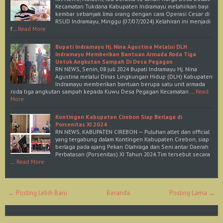
Kecamatan Tukdana Kabupaten Indramayu melahirkan bayi
kembar sebanyak lima orang dengan cara Operasi Cesar di
RSUD Indramayu, Minggu (07/07/2024).Kelahiran ini menjadi
f…
Read More
Bupati Indramayu Hj. Nina Agustina Melalui DLH
Indramayu Memberikan Bantuan Armada Roda Tiga
Untuk Angkutan Sampah Di Desa Pegagan
RN NEWS, Senin, 08 juli 2024 Bupati Indramayu Hj. Nina
Agustina melalui Dinas Lingkungan Hidup (DLH) Kabupaten
Indramayu memberikan bantuan berupa satu unit armada
roda tiga angkutan sampah kepada Kuwu Desa Pegagan Kecamatan …
Read
More
Kontingen Kabupaten Cirebon Siap Berlaga di
Porsenitas XI 2024
RN NEWS, KABUPATEN CIREBON — Puluhan atlet dan official
yang tergabung dalam Kontingen Kabupaten Cirebon, siap
berlaga pada ajang Pekan Olahraga dan Seni antar Daerah
Perbatasan (Porsenitas) XI Tahun 2024.Tim tersebut secara
…
Read More
← Posting Lebih Baru
Beranda
Posting Lama →