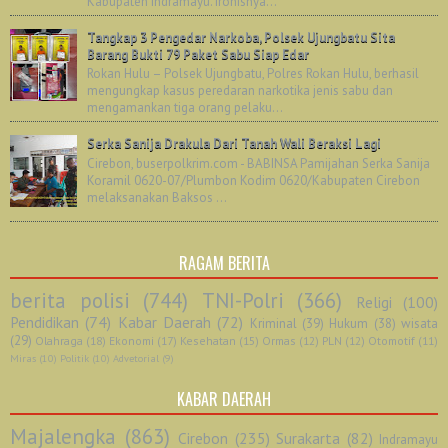
Kabupaten Indramayu. Ironisnya...
Tangkap 3 Pengedar Narkoba, Polsek Ujungbatu Sita
Barang Bukti 79 Paket Sabu Siap Edar
Rokan Hulu – Polsek Ujungbatu, Polres Rokan Hulu, berhasil
mengungkap kasus peredaran narkotika jenis sabu dan
mengamankan tiga orang pelaku...
Serka Sanija Drakula Dari Tanah Wali Beraksi Lagi
Cirebon, buserpolkrim.com - BABINSA Pamijahan Serka Sanija
Koramil 0620-07/Plumbon Kodim 0620/Kabupaten Cirebon
melaksanakan Baksos ...
RAGAM BERITA
berita polisi
(744)
TNI-Polri
(366)
Religi
(100)
Pendidikan
(74)
Kabar Daerah
(72)
Kriminal
(39)
Hukum
(38)
wisata
(29)
Olahraga
(18)
Ekonomi
(17)
Kesehatan
(15)
Ormas
(12)
PLN
(12)
Otomotif
(11)
Miras
(10)
Politik
(10)
Advetorial
(9)
KABAR DAERAH
Majalengka
(863)
Cirebon
(235)
Surakarta
(82)
Indramayu