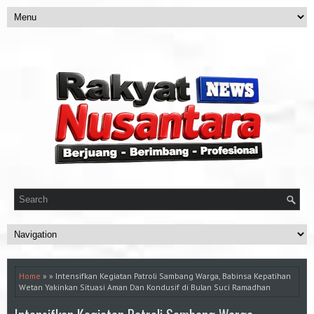
Home
» » Intensifkan Kegiatan Patroli Sambang Warga, Babinsa Kepatihan
Wetan Yakinkan Situasi Aman Dan Kondusif di Bulan Suci Ramadhan