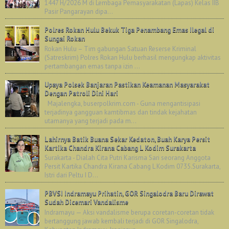
1447 H/2026 M di Lembaga Pemasyarakatan (Lapas) Kelas IIB
Pasir Pangarayan dipa...
Polres Rokan Hulu Bekuk Tiga Penambang Emas Ilegal di
Sungai Rokan
Rokan Hulu – Tim gabungan Satuan Reserse Kriminal
(Satreskrim) Polres Rokan Hulu berhasil mengungkap aktivitas
pertambangan emas tanpa izin ...
Upaya Polsek Banjaran Pastikan Keamanan Masyarakat
Dengan Patroli Dini Hari
Majalengka, buserpolkrim.com - Guna mengantisipasi
terjadinya gangguan kamtibmas dan tindak kejahatan
utamanya yang terjadi pada m...
Lahirnya Batik Buana Sekar Kedaton, Buah Karya Persit
Kartika Chandra Kirana Cabang L Kodim Surakarta
Surakarta - Dialah Cita Putri Karisma Sari seorang Anggota
Persit Kartika Chandra Kirana Cabang L Kodim 0735.Surakarta,
Istri dari Peltu I D...
PBVSI Indramayu Prihatin, GOR Singalodra Baru Dirawat
Sudah Dicemari Vandalisme
Indramayu — Aksi vandalisme berupa coretan-coretan tidak
bertanggung jawab kembali terjadi di GOR Singalodra,