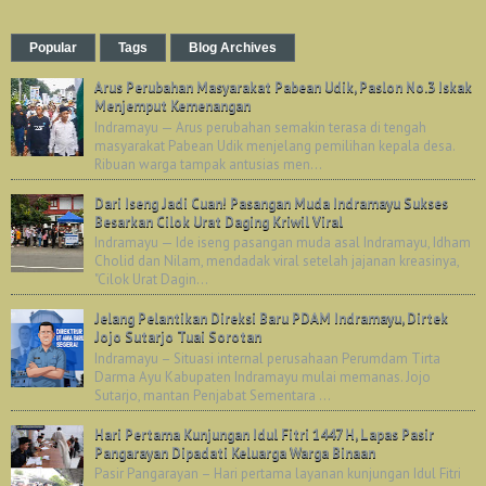
Popular
Tags
Blog Archives
Arus Perubahan Masyarakat Pabean Udik, Paslon No.3 Iskak
Menjemput Kemenangan
Indramayu — Arus perubahan semakin terasa di tengah
masyarakat Pabean Udik menjelang pemilihan kepala desa.
Ribuan warga tampak antusias men...
Dari Iseng Jadi Cuan! Pasangan Muda Indramayu Sukses
Besarkan Cilok Urat Daging Kriwil Viral
Indramayu — Ide iseng pasangan muda asal Indramayu, Idham
Cholid dan Nilam, mendadak viral setelah jajanan kreasinya,
"Cilok Urat Dagin...
Jelang Pelantikan Direksi Baru PDAM Indramayu, Dirtek
Jojo Sutarjo Tuai Sorotan
Indramayu – Situasi internal perusahaan Perumdam Tirta
Darma Ayu Kabupaten Indramayu mulai memanas. Jojo
Sutarjo, mantan Penjabat Sementara ...
Hari Pertama Kunjungan Idul Fitri 1447 H, Lapas Pasir
Pangarayan Dipadati Keluarga Warga Binaan
Pasir Pangarayan – Hari pertama layanan kunjungan Idul Fitri