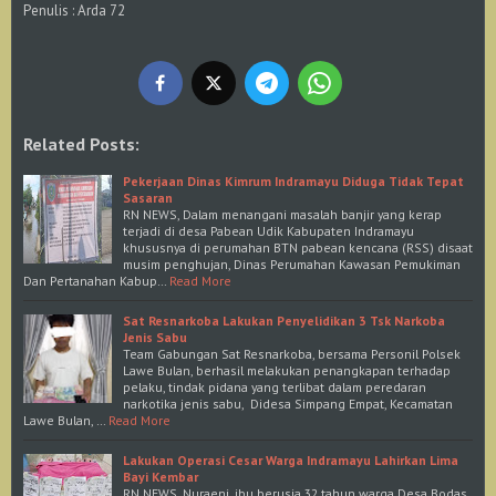
Penulis : Arda 72
Related Posts:
Pekerjaan Dinas Kimrum Indramayu Diduga Tidak Tepat
Sasaran
RN NEWS, Dalam menangani masalah banjir yang kerap
terjadi di desa Pabean Udik Kabupaten Indramayu
khususnya di perumahan BTN pabean kencana (RSS) disaat
musim penghujan, Dinas Perumahan Kawasan Pemukiman
Dan Pertanahan Kabup…
Read More
Sat Resnarkoba Lakukan Penyelidikan 3 Tsk Narkoba
Jenis Sabu
Team Gabungan Sat Resnarkoba, bersama Personil Polsek
Lawe Bulan, berhasil melakukan penangkapan terhadap
pelaku, tindak pidana yang terlibat dalam peredaran
narkotika jenis sabu, Didesa Simpang Empat, Kecamatan
Lawe Bulan, …
Read More
Lakukan Operasi Cesar Warga Indramayu Lahirkan Lima
Bayi Kembar
RN NEWS, Nuraeni, ibu berusia 32 tahun warga Desa Bodas