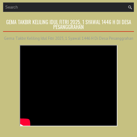
GEMA TAKBIR KELILING IDUL FITRI 2025, 1 SYAWAL 1446 H DI DESA
PESANGGRAHAN
Gema Takbir Keliling Idul Fitri 2025, 1 Syawal 1446 H Di Desa Pesanggrahan