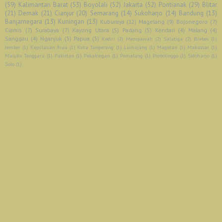
(59)
Kalimantan Barat
(53)
Boyolali
(52)
Jakarta
(52)
Pontianak
(29)
Blitar
(21)
Demak
(21)
Cianjur
(20)
Semarang
(14)
Sukoharjo
(14)
Bandung
(13)
Banjarnegara
(13)
Kuningan
(13)
Kuburaya
(12)
Magelang
(9)
Bojonegoro
(7)
Ciamis
(7)
Surabaya
(7)
Kayong Utara
(5)
Padang
(5)
Kendari
(4)
Malang
(4)
Sanggau
(4)
Nganjuk
(3)
Papua
(3)
Kediri
(2)
Mempawah
(2)
Salatiga
(2)
Brebes
(1)
Jember
(1)
Kepulauan Riau
(1)
Kota Tangerang
(1)
Lumajang
(1)
Magetan
(1)
Makassar
(1)
Maluku Tenggara
(1)
Pakistan
(1)
Pekalongan
(1)
Pemalang
(1)
Probolinggo
(1)
Sidoharjo
(1)
Solo
(1)