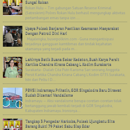
Sungai Rokan
Rokan Hulu – Tim gabungan Satuan Reserse Kriminal
(Satreskrim) Polres Rokan Hulu berhasil mengungkap aktivitas
pertambangan emas tanpa izin ...
Upaya Polsek Banjaran Pastikan Keamanan Masyarakat
Dengan Patroli Dini Hari
Majalengka, buserpolkrim.com - Guna mengantisipasi
terjadinya gangguan kamtibmas dan tindak kejahatan
utamanya yang terjadi pada m...
Lahirnya Batik Buana Sekar Kedaton, Buah Karya Persit
Kartika Chandra Kirana Cabang L Kodim Surakarta
Surakarta - Dialah Cita Putri Karisma Sari seorang Anggota
Persit Kartika Chandra Kirana Cabang L Kodim 0735.Surakarta,
Istri dari Peltu I D...
PBVSI Indramayu Prihatin, GOR Singalodra Baru Dirawat
Sudah Dicemari Vandalisme
Indramayu — Aksi vandalisme berupa coretan-coretan tidak
bertanggung jawab kembali terjadi di GOR Singalodra,
Kabupaten Indramayu. Ironisnya...
Tangkap 3 Pengedar Narkoba, Polsek Ujungbatu Sita
Barang Bukti 79 Paket Sabu Siap Edar