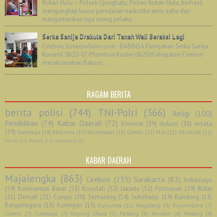
Rokan Hulu – Polsek Ujungbatu, Polres Rokan Hulu, berhasil
mengungkap kasus peredaran narkotika jenis sabu dan
mengamankan tiga orang pelaku...
Serka Sanija Drakula Dari Tanah Wali Beraksi Lagi
Cirebon, buserpolkrim.com - BABINSA Pamijahan Serka Sanija
Koramil 0620-07/Plumbon Kodim 0620/Kabupaten Cirebon
melaksanakan Baksos ...
RAGAM BERITA
berita polisi
(744)
TNI-Polri
(366)
Religi
(100)
Pendidikan
(74)
Kabar Daerah
(72)
Kriminal
(39)
Hukum
(38)
wisata
(29)
Olahraga
(18)
Ekonomi
(17)
Kesehatan
(15)
Ormas
(12)
PLN
(12)
Otomotif
(11)
Miras
(10)
Politik
(10)
Advetorial
(9)
KABAR DAERAH
Majalengka
(863)
Cirebon
(235)
Surakarta
(82)
Indramayu
(59)
Kalimantan Barat
(53)
Boyolali
(52)
Jakarta
(52)
Pontianak
(29)
Blitar
(21)
Demak
(21)
Cianjur
(20)
Semarang
(14)
Sukoharjo
(14)
Bandung
(13)
Banjarnegara
(13)
Kuningan
(13)
Kuburaya
(12)
Magelang
(9)
Bojonegoro
(7)
Ciamis
(7)
Surabaya
(7)
Kayong Utara
(5)
Padang
(5)
Kendari
(4)
Malang
(4)