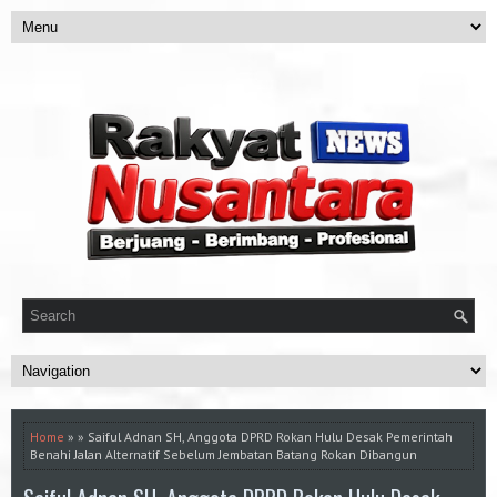
Home
» » Saiful Adnan SH, Anggota DPRD Rokan Hulu Desak Pemerintah
Benahi Jalan Alternatif Sebelum Jembatan Batang Rokan Dibangun