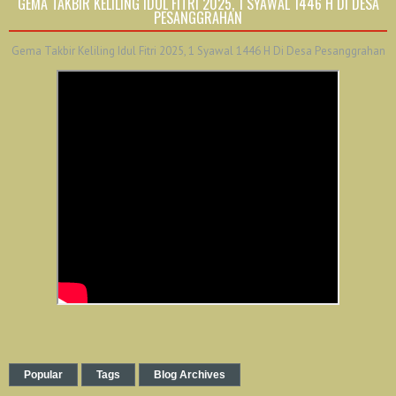
GEMA TAKBIR KELILING IDUL FITRI 2025, 1 SYAWAL 1446 H DI DESA
PESANGGRAHAN
Gema Takbir Keliling Idul Fitri 2025, 1 Syawal 1446 H Di Desa Pesanggrahan
Popular
Tags
Blog Archives