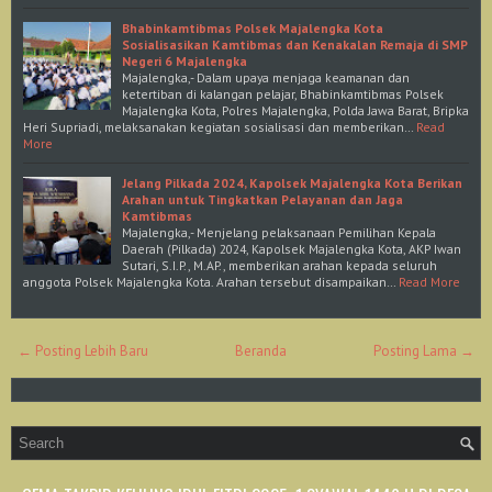
Bhabinkamtibmas Polsek Majalengka Kota
Sosialisasikan Kamtibmas dan Kenakalan Remaja di SMP
Negeri 6 Majalengka
Majalengka,- Dalam upaya menjaga keamanan dan
ketertiban di kalangan pelajar, Bhabinkamtibmas Polsek
Majalengka Kota, Polres Majalengka, Polda Jawa Barat, Bripka
Heri Supriadi, melaksanakan kegiatan sosialisasi dan memberikan…
Read
More
Jelang Pilkada 2024, Kapolsek Majalengka Kota Berikan
Arahan untuk Tingkatkan Pelayanan dan Jaga
Kamtibmas
Majalengka,- Menjelang pelaksanaan Pemilihan Kepala
Daerah (Pilkada) 2024, Kapolsek Majalengka Kota, AKP Iwan
Sutari, S.I.P., M.AP., memberikan arahan kepada seluruh
anggota Polsek Majalengka Kota. Arahan tersebut disampaikan…
Read More
← Posting Lebih Baru
Beranda
Posting Lama →