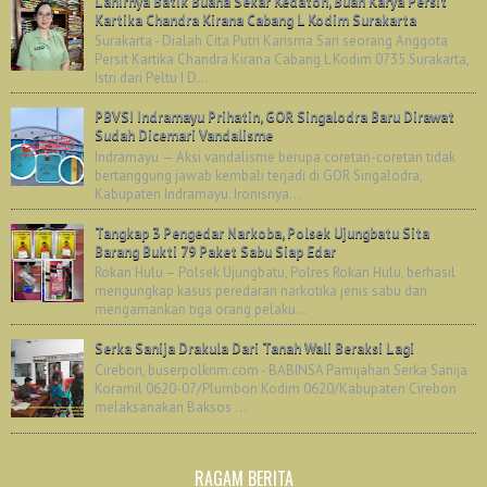
Lahirnya Batik Buana Sekar Kedaton, Buah Karya Persit
Kartika Chandra Kirana Cabang L Kodim Surakarta
Surakarta - Dialah Cita Putri Karisma Sari seorang Anggota
Persit Kartika Chandra Kirana Cabang L Kodim 0735.Surakarta,
Istri dari Peltu I D...
PBVSI Indramayu Prihatin, GOR Singalodra Baru Dirawat
Sudah Dicemari Vandalisme
Indramayu — Aksi vandalisme berupa coretan-coretan tidak
bertanggung jawab kembali terjadi di GOR Singalodra,
Kabupaten Indramayu. Ironisnya...
Tangkap 3 Pengedar Narkoba, Polsek Ujungbatu Sita
Barang Bukti 79 Paket Sabu Siap Edar
Rokan Hulu – Polsek Ujungbatu, Polres Rokan Hulu, berhasil
mengungkap kasus peredaran narkotika jenis sabu dan
mengamankan tiga orang pelaku...
Serka Sanija Drakula Dari Tanah Wali Beraksi Lagi
Cirebon, buserpolkrim.com - BABINSA Pamijahan Serka Sanija
Koramil 0620-07/Plumbon Kodim 0620/Kabupaten Cirebon
melaksanakan Baksos ...
RAGAM BERITA