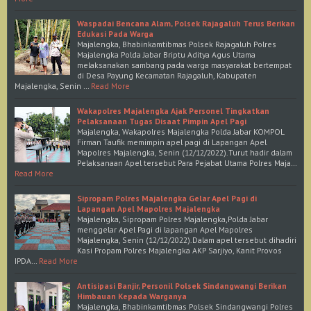
Waspadai Bencana Alam, Polsek Rajagaluh Terus Berikan
Edukasi Pada Warga
Majalengka, Bhabinkamtibmas Polsek Rajagaluh Polres
Majalengka Polda Jabar Briptu Aditya Agus Utama
melaksanakan sambang pada warga masyarakat bertempat
di Desa Payung Kecamatan Rajagaluh, Kabupaten
Majalengka, Senin …
Read More
Wakapolres Majalengka Ajak Personel Tingkatkan
Pelaksanaan Tugas Disaat Pimpin Apel Pagi
Majalengka, Wakapolres Majalengka Polda Jabar KOMPOL
Firman Taufik memimpin apel pagi di Lapangan Apel
Mapolres Majalengka, Senin (12/12/2022).Turut hadir dalam
Pelaksanaan Apel tersebut Para Pejabat Utama Polres Maja…
Read More
Sipropam Polres Majalengka Gelar Apel Pagi di
Lapangan Apel Mapolres Majalengka
Majalengka, Sipropam Polres Majalengka,Polda Jabar
menggelar Apel Pagi di lapangan Apel Mapolres
Majalengka, Senin (12/12/2022).Dalam apel tersebut dihadiri
Kasi Propam Polres Majalengka AKP Sarjiyo, Kanit Provos
IPDA…
Read More
Antisipasi Banjir, Personil Polsek Sindangwangi Berikan
Himbauan Kepada Warganya
Majalengka, Bhabinkamtibmas Polsek Sindangwangi Polres