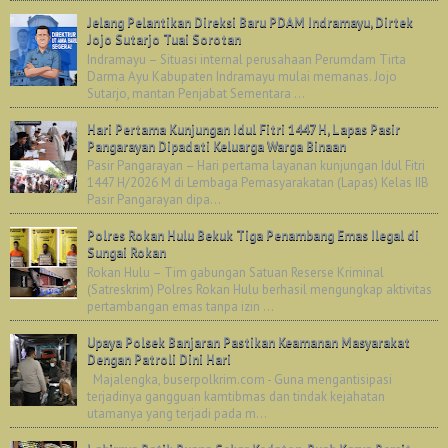
Jelang Pelantikan Direksi Baru PDAM Indramayu, Dirtek
Jojo Sutarjo Tuai Sorotan
Indramayu – Situasi internal perusahaan Perumdam Tirta
Darma Ayu Kabupaten Indramayu mulai memanas. Jojo
Sutarjo, mantan Penjabat Sementara ...
Hari Pertama Kunjungan Idul Fitri 1447 H, Lapas Pasir
Pangarayan Dipadati Keluarga Warga Binaan
Pasir Pangarayan – Hari pertama layanan kunjungan Idul Fitri
1447 H/2026 M di Lembaga Pemasyarakatan (Lapas) Kelas IIB
Pasir Pangarayan dipa...
Polres Rokan Hulu Bekuk Tiga Penambang Emas Ilegal di
Sungai Rokan
Rokan Hulu – Tim gabungan Satuan Reserse Kriminal
(Satreskrim) Polres Rokan Hulu berhasil mengungkap aktivitas
pertambangan emas tanpa izin ...
Upaya Polsek Banjaran Pastikan Keamanan Masyarakat
Dengan Patroli Dini Hari
Majalengka, buserpolkrim.com - Guna mengantisipasi
terjadinya gangguan kamtibmas dan tindak kejahatan
utamanya yang terjadi pada m...