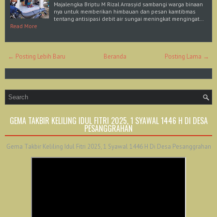
Majalengka Briptu M Rizal Arrasyid sambangi warga binaan
nya untuk memberikan himbauan dan pesan kamtibmas
tentang antisipasi debit air sungai meningkat mengingat…
Read More
← Posting Lebih Baru
Beranda
Posting Lama →
GEMA TAKBIR KELILING IDUL FITRI 2025, 1 SYAWAL 1446 H DI DESA
PESANGGRAHAN
Gema Takbir Keliling Idul Fitri 2025, 1 Syawal 1446 H Di Desa Pesanggrahan