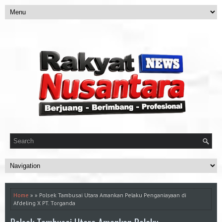
Home
» » Polsek Tambusai Utara Amankan Pelaku Penganiayaan di
Afdeling X PT. Torganda