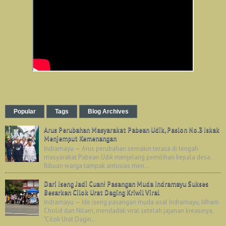
Popular
Tags
Blog Archives
Arus Perubahan Masyarakat Pabean Udik, Paslon No.3 Iskak
Menjemput Kemenangan
Indramayu — Arus perubahan semakin terasa di tengah
masyarakat Pabean Udik menjelang pemilihan kepala desa.
Ribuan warga tampak antusias men...
Dari Iseng Jadi Cuan! Pasangan Muda Indramayu Sukses
Besarkan Cilok Urat Daging Kriwil Viral
Indramayu — Ide iseng pasangan muda asal Indramayu, Idham
Cholid dan Nilam, mendadak viral setelah jajanan kreasinya,
"Cilok Urat Dagin...