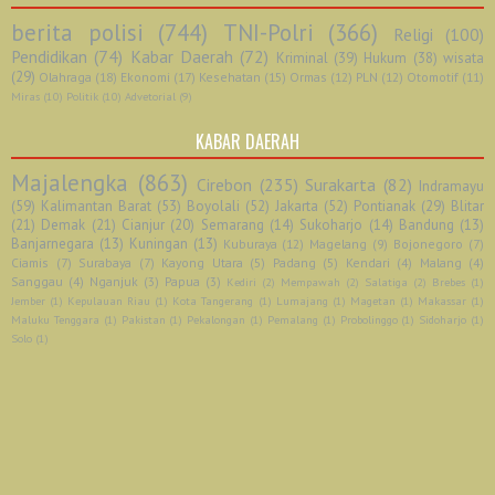
berita polisi
(744)
TNI-Polri
(366)
Religi
(100)
Pendidikan
(74)
Kabar Daerah
(72)
Kriminal
(39)
Hukum
(38)
wisata
(29)
Olahraga
(18)
Ekonomi
(17)
Kesehatan
(15)
Ormas
(12)
PLN
(12)
Otomotif
(11)
Miras
(10)
Politik
(10)
Advetorial
(9)
KABAR DAERAH
Majalengka
(863)
Cirebon
(235)
Surakarta
(82)
Indramayu
(59)
Kalimantan Barat
(53)
Boyolali
(52)
Jakarta
(52)
Pontianak
(29)
Blitar
(21)
Demak
(21)
Cianjur
(20)
Semarang
(14)
Sukoharjo
(14)
Bandung
(13)
Banjarnegara
(13)
Kuningan
(13)
Kuburaya
(12)
Magelang
(9)
Bojonegoro
(7)
Ciamis
(7)
Surabaya
(7)
Kayong Utara
(5)
Padang
(5)
Kendari
(4)
Malang
(4)
Sanggau
(4)
Nganjuk
(3)
Papua
(3)
Kediri
(2)
Mempawah
(2)
Salatiga
(2)
Brebes
(1)
Jember
(1)
Kepulauan Riau
(1)
Kota Tangerang
(1)
Lumajang
(1)
Magetan
(1)
Makassar
(1)
Maluku Tenggara
(1)
Pakistan
(1)
Pekalongan
(1)
Pemalang
(1)
Probolinggo
(1)
Sidoharjo
(1)
Solo
(1)