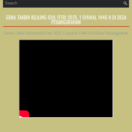
GEMA TAKBIR KELILING IDUL FITRI 2025, 1 SYAWAL 1446 H DI DESA
PESANGGRAHAN
Gema Takbir Keliling Idul Fitri 2025, 1 Syawal 1446 H Di Desa Pesanggrahan