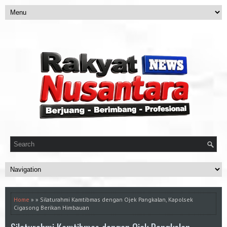
Home
» » Silaturahmi Kamtibmas dengan Ojek Pangkalan, Kapolsek
Cigasong Berikan Himbauan