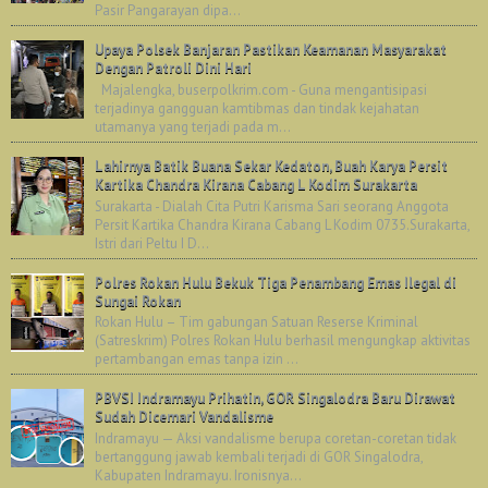
Pasir Pangarayan dipa...
Upaya Polsek Banjaran Pastikan Keamanan Masyarakat
Dengan Patroli Dini Hari
Majalengka, buserpolkrim.com - Guna mengantisipasi
terjadinya gangguan kamtibmas dan tindak kejahatan
utamanya yang terjadi pada m...
Lahirnya Batik Buana Sekar Kedaton, Buah Karya Persit
Kartika Chandra Kirana Cabang L Kodim Surakarta
Surakarta - Dialah Cita Putri Karisma Sari seorang Anggota
Persit Kartika Chandra Kirana Cabang L Kodim 0735.Surakarta,
Istri dari Peltu I D...
Polres Rokan Hulu Bekuk Tiga Penambang Emas Ilegal di
Sungai Rokan
Rokan Hulu – Tim gabungan Satuan Reserse Kriminal
(Satreskrim) Polres Rokan Hulu berhasil mengungkap aktivitas
pertambangan emas tanpa izin ...
PBVSI Indramayu Prihatin, GOR Singalodra Baru Dirawat
Sudah Dicemari Vandalisme
Indramayu — Aksi vandalisme berupa coretan-coretan tidak
bertanggung jawab kembali terjadi di GOR Singalodra,
Kabupaten Indramayu. Ironisnya...