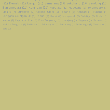
(21)
Demak
(21)
Cianjur
(20)
Semarang
(14)
Sukoharjo
(14)
Bandung
(13)
Banjarnegara
(13)
Kuningan
(13)
Kuburaya
(12)
Magelang
(9)
Bojonegoro
(7)
Ciamis
(7)
Surabaya
(7)
Kayong Utara
(5)
Padang
(5)
Kendari
(4)
Malang
(4)
Sanggau
(4)
Nganjuk
(3)
Papua
(3)
Kediri
(2)
Mempawah
(2)
Salatiga
(2)
Brebes
(1)
Jember
(1)
Kepulauan Riau
(1)
Kota Tangerang
(1)
Lumajang
(1)
Magetan
(1)
Makassar
(1)
Maluku Tenggara
(1)
Pakistan
(1)
Pekalongan
(1)
Pemalang
(1)
Probolinggo
(1)
Sidoharjo
(1)
Solo
(1)