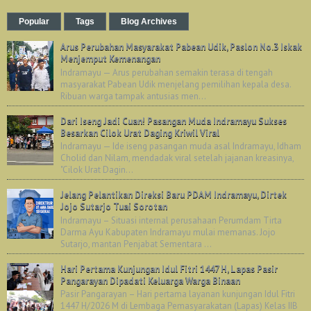
Popular
Tags
Blog Archives
Arus Perubahan Masyarakat Pabean Udik, Paslon No.3 Iskak
Menjemput Kemenangan
Indramayu — Arus perubahan semakin terasa di tengah
masyarakat Pabean Udik menjelang pemilihan kepala desa.
Ribuan warga tampak antusias men...
Dari Iseng Jadi Cuan! Pasangan Muda Indramayu Sukses
Besarkan Cilok Urat Daging Kriwil Viral
Indramayu — Ide iseng pasangan muda asal Indramayu, Idham
Cholid dan Nilam, mendadak viral setelah jajanan kreasinya,
"Cilok Urat Dagin...
Jelang Pelantikan Direksi Baru PDAM Indramayu, Dirtek
Jojo Sutarjo Tuai Sorotan
Indramayu – Situasi internal perusahaan Perumdam Tirta
Darma Ayu Kabupaten Indramayu mulai memanas. Jojo
Sutarjo, mantan Penjabat Sementara ...
Hari Pertama Kunjungan Idul Fitri 1447 H, Lapas Pasir
Pangarayan Dipadati Keluarga Warga Binaan
Pasir Pangarayan – Hari pertama layanan kunjungan Idul Fitri
1447 H/2026 M di Lembaga Pemasyarakatan (Lapas) Kelas IIB