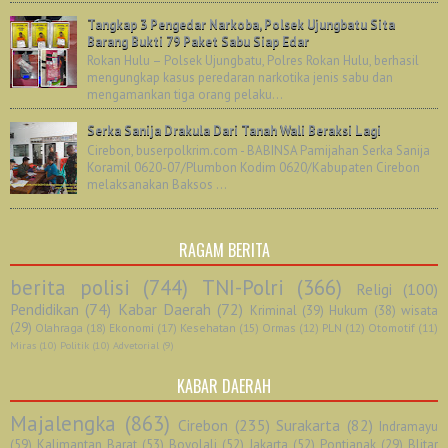
Tangkap 3 Pengedar Narkoba, Polsek Ujungbatu Sita
Barang Bukti 79 Paket Sabu Siap Edar
Rokan Hulu – Polsek Ujungbatu, Polres Rokan Hulu, berhasil
mengungkap kasus peredaran narkotika jenis sabu dan
mengamankan tiga orang pelaku...
Serka Sanija Drakula Dari Tanah Wali Beraksi Lagi
Cirebon, buserpolkrim.com - BABINSA Pamijahan Serka Sanija
Koramil 0620-07/Plumbon Kodim 0620/Kabupaten Cirebon
melaksanakan Baksos ...
RAGAM BERITA
berita polisi
(744)
TNI-Polri
(366)
Religi
(100)
Pendidikan
(74)
Kabar Daerah
(72)
Kriminal
(39)
Hukum
(38)
wisata
(29)
Olahraga
(18)
Ekonomi
(17)
Kesehatan
(15)
Ormas
(12)
PLN
(12)
Otomotif
(11)
Miras
(10)
Politik
(10)
Advetorial
(9)
KABAR DAERAH
Majalengka
(863)
Cirebon
(235)
Surakarta
(82)
Indramayu
(59)
Kalimantan Barat
(53)
Boyolali
(52)
Jakarta
(52)
Pontianak
(29)
Blitar