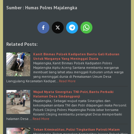
Sumber : Humas Polres Majalengka
Related Posts:
Kanit Binmas Polsek Kadipaten Bantu Gali Kuburan
Untuk Warganya Yang Meninggal Dunia
Majalengka, Kanit Binmas Polsek Kadipaten Polres
Majalengka Aiptu Aceng Santana membantu warganya
membuat liang lahat atau menggali Kuburan untuk warga
yang meninggal dunia di Pemakaman Umum Desa
Liangjulang Kecamatan Kadipat…
Read More
Wujud Nyata Sinergitas TNI-Polri, Bantu Perbaiki
Halaman Desa Sindangpanji
Majalengka,- Sebagai wujud nyata Sinergitas dan
kekompakan antara TNI dan Polri dilapangan maka Personil
Polsek Cikijing Polres Majalengka Polda Jabar bersama
Koramil Cikijing membantu perangkat Desa memperbaiki
halaman Desa …
Read More
Tekan Kriminalitas, Polisi Tingkatkan Patroli Malam
Majalengka, Dalam menekan Kriminalitas Jajaran Polsek Maja