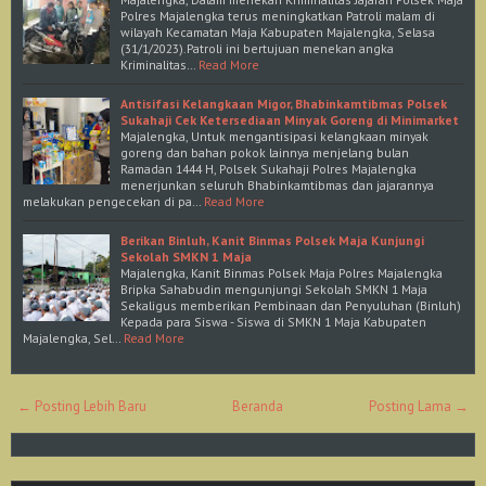
Polres Majalengka terus meningkatkan Patroli malam di
wilayah Kecamatan Maja Kabupaten Majalengka, Selasa
(31/1/2023).Patroli ini bertujuan menekan angka
Kriminalitas…
Read More
Antisifasi Kelangkaan Migor, Bhabinkamtibmas Polsek
Sukahaji Cek Ketersediaan Minyak Goreng di Minimarket
Majalengka, Untuk mengantisipasi kelangkaan minyak
goreng dan bahan pokok lainnya menjelang bulan
Ramadan 1444 H, Polsek Sukahaji Polres Majalengka
menerjunkan seluruh Bhabinkamtibmas dan jajarannya
melakukan pengecekan di pa…
Read More
Berikan Binluh, Kanit Binmas Polsek Maja Kunjungi
Sekolah SMKN 1 Maja
Majalengka, Kanit Binmas Polsek Maja Polres Majalengka
Bripka Sahabudin mengunjungi Sekolah SMKN 1 Maja
Sekaligus memberikan Pembinaan dan Penyuluhan (Binluh)
Kepada para Siswa - Siswa di SMKN 1 Maja Kabupaten
Majalengka, Sel…
Read More
← Posting Lebih Baru
Beranda
Posting Lama →