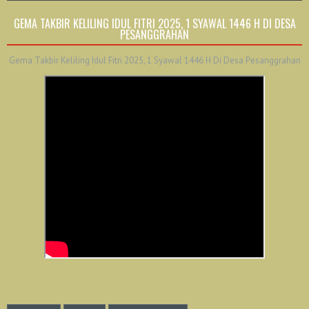
GEMA TAKBIR KELILING IDUL FITRI 2025, 1 SYAWAL 1446 H DI DESA
PESANGGRAHAN
Gema Takbir Keliling Idul Fitri 2025, 1 Syawal 1446 H Di Desa Pesanggrahan