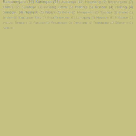
Banjarnegara
(13)
Kuningan
(13)
Kuburaya
(12)
Magelang
(9)
Bojonegoro
(7)
Ciamis
(7)
Surabaya
(7)
Kayong Utara
(5)
Padang
(5)
Kendari
(4)
Malang
(4)
Sanggau
(4)
Nganjuk
(3)
Papua
(3)
Kediri
(2)
Mempawah
(2)
Salatiga
(2)
Brebes
(1)
Jember
(1)
Kepulauan Riau
(1)
Kota Tangerang
(1)
Lumajang
(1)
Magetan
(1)
Makassar
(1)
Maluku Tenggara
(1)
Pakistan
(1)
Pekalongan
(1)
Pemalang
(1)
Probolinggo
(1)
Sidoharjo
(1)
Solo
(1)