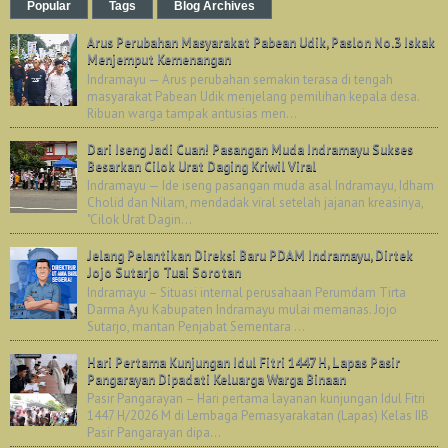
Popular
Tags
Blog Archives
Arus Perubahan Masyarakat Pabean Udik, Paslon No.3 Iskak
Menjemput Kemenangan
Indramayu — Arus perubahan semakin terasa di tengah
masyarakat Pabean Udik menjelang pemilihan kepala desa.
Ribuan warga tampak antusias men...
Dari Iseng Jadi Cuan! Pasangan Muda Indramayu Sukses
Besarkan Cilok Urat Daging Kriwil Viral
Indramayu — Ide iseng pasangan muda asal Indramayu, Idham
Cholid dan Nilam, mendadak viral setelah jajanan kreasinya,
"Cilok Urat Dagin...
Jelang Pelantikan Direksi Baru PDAM Indramayu, Dirtek
Jojo Sutarjo Tuai Sorotan
Indramayu – Situasi internal perusahaan Perumdam Tirta
Darma Ayu Kabupaten Indramayu mulai memanas. Jojo
Sutarjo, mantan Penjabat Sementara ...
Hari Pertama Kunjungan Idul Fitri 1447 H, Lapas Pasir
Pangarayan Dipadati Keluarga Warga Binaan
Pasir Pangarayan – Hari pertama layanan kunjungan Idul Fitri
1447 H/2026 M di Lembaga Pemasyarakatan (Lapas) Kelas IIB
Pasir Pangarayan dipa...