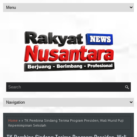
Home
» » TK Pembina Sindang Terima Program Presiden, Wali Murid Puji
Kepemimpinan Sekolah