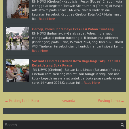
RN NEWS (Cirebon) - Kepolisian Resor (Polres) Cirebon Kota
menggelar kegiatan Tarawih Silahturahim (Tarhim) di Masjid
Adz-Dzikra pada Kamis (14/3/24) malam.Hadir dalam
kegiatan tersebut, Kapolres Cirebon Kota AKBP Muhammad
Ra…
Read More
Gercep, Polres Indramayu Evakuasi Pohon Tumbang
RN NEWS (Indramayu) - Gerak cepat Polres Indramayu
mengevakuasi pohon tumbang di Jl. Indramayu Lohbener
(Pindangan) pada Jumat, 15 Maret 2024, pagi hari pukul 06.00
WIB. Tindakan tersebut diambil untuk mengantisipasi kem…
Read More
Satlantas Polres Cirebon Kota Bagi-bagi Takjil dan Nasi
Kotak Jelang Buka Puasa
RN NEWS (Cirebon) - Satuan Lalu Lintas (Satlantas) Polres
Cirebon Kota membagikan ratusan bungkus takjil dan nasi
kotak kepada masyarakat untuk berbuka puasa pada Kamis
sore, 14 Maret 2024.Kegiatan ini …
Read More
← Posting Lebih Baru
Beranda
Posting Lama →