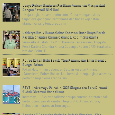
Upaya Polsek Banjaran Pastikan Keamanan Masyarakat
Dengan Patroli Dini Hari
Majalengka, buserpolkrim.com - Guna mengantisipasi
terjadinya gangguan kamtibmas dan tindak kejahatan
utamanya yang terjadi pada m...
Lahirnya Batik Buana Sekar Kedaton, Buah Karya Persit
Kartika Chandra Kirana Cabang L Kodim Surakarta
Surakarta - Dialah Cita Putri Karisma Sari seorang Anggota
Persit Kartika Chandra Kirana Cabang L Kodim 0735.Surakarta,
Istri dari Peltu I D...
Polres Rokan Hulu Bekuk Tiga Penambang Emas Ilegal di
Sungai Rokan
Rokan Hulu – Tim gabungan Satuan Reserse Kriminal
(Satreskrim) Polres Rokan Hulu berhasil mengungkap aktivitas
pertambangan emas tanpa izin ...
PBVSI Indramayu Prihatin, GOR Singalodra Baru Dirawat
Sudah Dicemari Vandalisme
Indramayu — Aksi vandalisme berupa coretan-coretan tidak
bertanggung jawab kembali terjadi di GOR Singalodra,
Kabupaten Indramayu. Ironisnya...
Tangkap 3 Pengedar Narkoba, Polsek Ujungbatu Sita