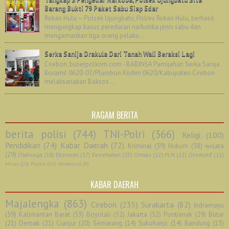
Barang Bukti 79 Paket Sabu Siap Edar
Rokan Hulu – Polsek Ujungbatu, Polres Rokan Hulu, berhasil
mengungkap kasus peredaran narkotika jenis sabu dan
mengamankan tiga orang pelaku...
Serka Sanija Drakula Dari Tanah Wali Beraksi Lagi
Cirebon, buserpolkrim.com - BABINSA Pamijahan Serka Sanija
Koramil 0620-07/Plumbon Kodim 0620/Kabupaten Cirebon
melaksanakan Baksos ...
RAGAM BERITA
berita polisi
(744)
TNI-Polri
(366)
Religi
(100)
Pendidikan
(74)
Kabar Daerah
(72)
Kriminal
(39)
Hukum
(38)
wisata
(29)
Olahraga
(18)
Ekonomi
(17)
Kesehatan
(15)
Ormas
(12)
PLN
(12)
Otomotif
(11)
Miras
(10)
Politik
(10)
Advetorial
(9)
KABAR DAERAH
Majalengka
(863)
Cirebon
(235)
Surakarta
(82)
Indramayu
(59)
Kalimantan Barat
(53)
Boyolali
(52)
Jakarta
(52)
Pontianak
(29)
Blitar
(21)
Demak
(21)
Cianjur
(20)
Semarang
(14)
Sukoharjo
(14)
Bandung
(13)