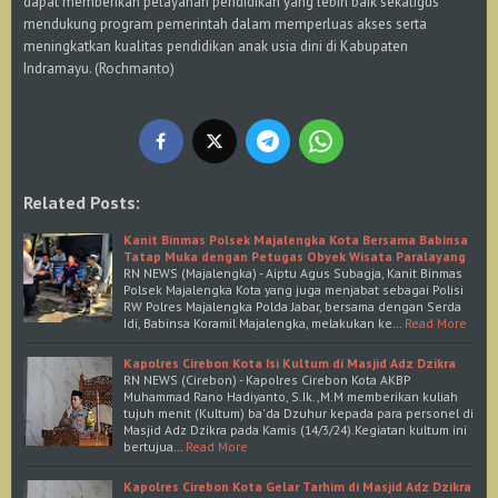
dapat memberikan pelayanan pendidikan yang lebih baik sekaligus
mendukung program pemerintah dalam memperluas akses serta
meningkatkan kualitas pendidikan anak usia dini di Kabupaten
Indramayu. (Rochmanto)
Related Posts:
Kanit Binmas Polsek Majalengka Kota Bersama Babinsa
Tatap Muka dengan Petugas Obyek Wisata Paralayang
RN NEWS (Majalengka) - Aiptu Agus Subagja, Kanit Binmas
Polsek Majalengka Kota yang juga menjabat sebagai Polisi
RW Polres Majalengka Polda Jabar, bersama dengan Serda
Idi, Babinsa Koramil Majalengka, melakukan ke…
Read More
Kapolres Cirebon Kota Isi Kultum di Masjid Adz Dzikra
RN NEWS (Cirebon) - Kapolres Cirebon Kota AKBP
Muhammad Rano Hadiyanto, S.Ik.,M.M memberikan kuliah
tujuh menit (Kultum) ba'da Dzuhur kepada para personel di
Masjid Adz Dzikra pada Kamis (14/3/24).Kegiatan kultum ini
bertujua…
Read More
Kapolres Cirebon Kota Gelar Tarhim di Masjid Adz Dzikra