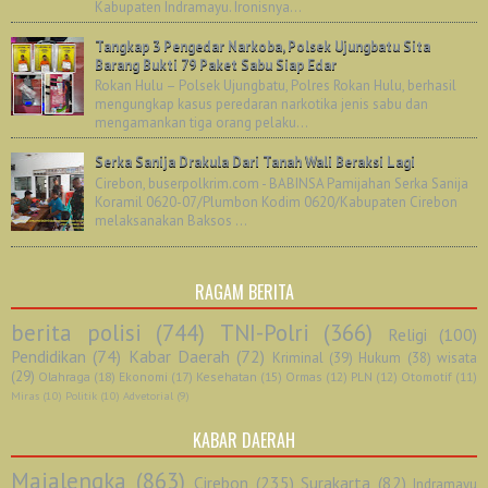
Kabupaten Indramayu. Ironisnya...
Tangkap 3 Pengedar Narkoba, Polsek Ujungbatu Sita
Barang Bukti 79 Paket Sabu Siap Edar
Rokan Hulu – Polsek Ujungbatu, Polres Rokan Hulu, berhasil
mengungkap kasus peredaran narkotika jenis sabu dan
mengamankan tiga orang pelaku...
Serka Sanija Drakula Dari Tanah Wali Beraksi Lagi
Cirebon, buserpolkrim.com - BABINSA Pamijahan Serka Sanija
Koramil 0620-07/Plumbon Kodim 0620/Kabupaten Cirebon
melaksanakan Baksos ...
RAGAM BERITA
berita polisi
(744)
TNI-Polri
(366)
Religi
(100)
Pendidikan
(74)
Kabar Daerah
(72)
Kriminal
(39)
Hukum
(38)
wisata
(29)
Olahraga
(18)
Ekonomi
(17)
Kesehatan
(15)
Ormas
(12)
PLN
(12)
Otomotif
(11)
Miras
(10)
Politik
(10)
Advetorial
(9)
KABAR DAERAH
Majalengka
(863)
Cirebon
(235)
Surakarta
(82)
Indramayu