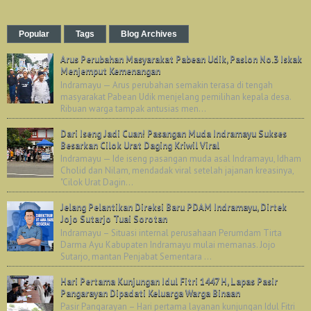
Popular
Tags
Blog Archives
Arus Perubahan Masyarakat Pabean Udik, Paslon No.3 Iskak
Menjemput Kemenangan
Indramayu — Arus perubahan semakin terasa di tengah
masyarakat Pabean Udik menjelang pemilihan kepala desa.
Ribuan warga tampak antusias men...
Dari Iseng Jadi Cuan! Pasangan Muda Indramayu Sukses
Besarkan Cilok Urat Daging Kriwil Viral
Indramayu — Ide iseng pasangan muda asal Indramayu, Idham
Cholid dan Nilam, mendadak viral setelah jajanan kreasinya,
"Cilok Urat Dagin...
Jelang Pelantikan Direksi Baru PDAM Indramayu, Dirtek
Jojo Sutarjo Tuai Sorotan
Indramayu – Situasi internal perusahaan Perumdam Tirta
Darma Ayu Kabupaten Indramayu mulai memanas. Jojo
Sutarjo, mantan Penjabat Sementara ...
Hari Pertama Kunjungan Idul Fitri 1447 H, Lapas Pasir
Pangarayan Dipadati Keluarga Warga Binaan
Pasir Pangarayan – Hari pertama layanan kunjungan Idul Fitri