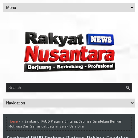
Home
» » Sambangi PAUD Pratama Bintang, Babinsa Gandekan Berikan
Motivasi Dan Semangat Belajar Sejak Usia Dini