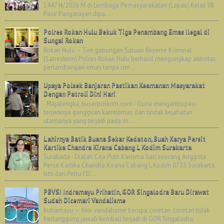
1447 H/2026 M di Lembaga Pemasyarakatan (Lapas) Kelas IIB
Pasir Pangarayan dipa...
Polres Rokan Hulu Bekuk Tiga Penambang Emas Ilegal di
Sungai Rokan
Rokan Hulu – Tim gabungan Satuan Reserse Kriminal
(Satreskrim) Polres Rokan Hulu berhasil mengungkap aktivitas
pertambangan emas tanpa izin ...
Upaya Polsek Banjaran Pastikan Keamanan Masyarakat
Dengan Patroli Dini Hari
Majalengka, buserpolkrim.com - Guna mengantisipasi
terjadinya gangguan kamtibmas dan tindak kejahatan
utamanya yang terjadi pada m...
Lahirnya Batik Buana Sekar Kedaton, Buah Karya Persit
Kartika Chandra Kirana Cabang L Kodim Surakarta
Surakarta - Dialah Cita Putri Karisma Sari seorang Anggota
Persit Kartika Chandra Kirana Cabang L Kodim 0735.Surakarta,
Istri dari Peltu I D...
PBVSI Indramayu Prihatin, GOR Singalodra Baru Dirawat
Sudah Dicemari Vandalisme
Indramayu — Aksi vandalisme berupa coretan-coretan tidak
bertanggung jawab kembali terjadi di GOR Singalodra,