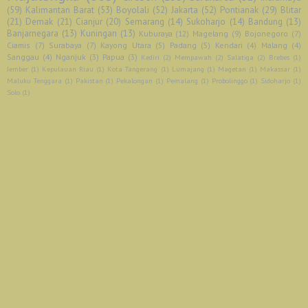
(59)
Kalimantan Barat
(53)
Boyolali
(52)
Jakarta
(52)
Pontianak
(29)
Blitar
(21)
Demak
(21)
Cianjur
(20)
Semarang
(14)
Sukoharjo
(14)
Bandung
(13)
Banjarnegara
(13)
Kuningan
(13)
Kuburaya
(12)
Magelang
(9)
Bojonegoro
(7)
Ciamis
(7)
Surabaya
(7)
Kayong Utara
(5)
Padang
(5)
Kendari
(4)
Malang
(4)
Sanggau
(4)
Nganjuk
(3)
Papua
(3)
Kediri
(2)
Mempawah
(2)
Salatiga
(2)
Brebes
(1)
Jember
(1)
Kepulauan Riau
(1)
Kota Tangerang
(1)
Lumajang
(1)
Magetan
(1)
Makassar
(1)
Maluku Tenggara
(1)
Pakistan
(1)
Pekalongan
(1)
Pemalang
(1)
Probolinggo
(1)
Sidoharjo
(1)
Solo
(1)