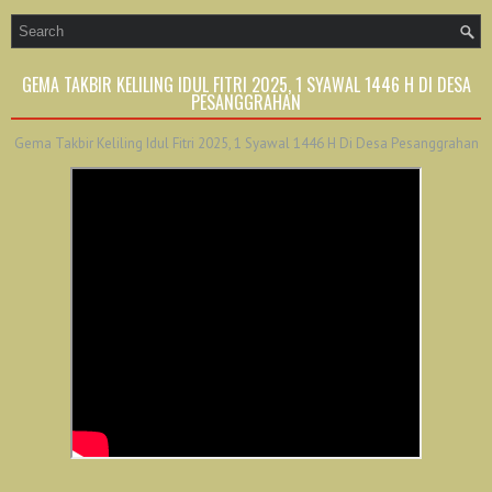
GEMA TAKBIR KELILING IDUL FITRI 2025, 1 SYAWAL 1446 H DI DESA
PESANGGRAHAN
Gema Takbir Keliling Idul Fitri 2025, 1 Syawal 1446 H Di Desa Pesanggrahan