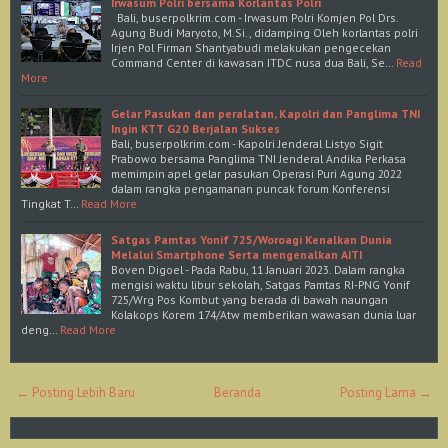
Irwasum Polri bersama Korlantas Polri
Bali, buserpolkrim.com - Irwasum Polri Komjen Pol Drs.
Agung Budi Maryoto, M.Si., didamping Oleh korlantas polri
Irjen Pol Firman Shantyabudi melakukan pengecekan
Command Center di kawasan ITDC nusa dua Bali, Se…
Read
More
Gelar Pasukan dan peralatan, Kapolri dan Panglima TNI
Ingin KTT G20 Berjalan Sukses
Bali, buserpolkrim.com - Kapolri Jenderal Listyo Sigit
Prabowo bersama Panglima TNI Jenderal Andika Perkasa
memimpin apel gelar pasukan Operasi Puri Agung 2022
dalam rangka pengamanan puncak forum Konferensi
Tingkat T…
Read More
Satgas Pamtas Yonif 725/Woroagi Kenalkan Dunia
Melalui Smartphone Serta mengenalkan AITI
Boven Digoel - Pada Rabu, 11 Januari 2023. Dalam rangka
mengisi waktu libur sekolah, Satgas Pamtas RI-PNG Yonif
725/Wrg Pos Kombut yang berada di bawah naungan
Kolakops Korem 174/Atw memberikan wawasan dunia luar
deng…
Read More
← Posting Lebih Baru
Beranda
Posting Lama →