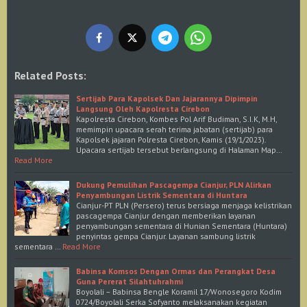
Related Posts:
Sertijab Para Kapolsek Dan Jajarannya Dipimpin
Langsung Oleh Kapolresta Cirebon
Kapolresta Cirebon, Kombes Pol Arif Budiman, S.I.K, M.H,
memimpin upacara serah terima jabatan (sertijab) para
Kapolsek jajaran Polresta Cirebon, Kamis (19/1/2023).
Upacara sertijab tersebut berlangsung di Halaman Map…
Read More
Dukung Pemulihan Pascagempa Cianjur, PLN Alirkan
Penyambungan Listrik Sementara di Huntara
Cianjur-PT PLN (Persero) terus bersiaga menjaga kelistrikan
pascagempa Cianjur dengan memberikan layanan
penyambungan sementara di Hunian Sementara (Huntara)
penyintas gempa Cianjur. Layanan sambung listrik
sementara …
Read More
Babinsa Komsos Dengan Ormas dan Perangkat Desa
Guna Pererat Silahtuhrahmi
Boyolali – Babinsa Bengle Koramil 17/Wonosegoro Kodim
0724/Boyolali Serka Sofyanto melaksanakan kegiatan