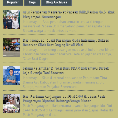
Popular
Tags
Blog Archives
Arus Perubahan Masyarakat Pabean Udik, Paslon No.3 Iskak
Menjemput Kemenangan
Indramayu — Arus perubahan semakin terasa di tengah
masyarakat Pabean Udik menjelang pemilihan kepala desa.
Ribuan warga tampak antusias men...
Dari Iseng Jadi Cuan! Pasangan Muda Indramayu Sukses
Besarkan Cilok Urat Daging Kriwil Viral
Indramayu — Ide iseng pasangan muda asal Indramayu, Idham
Cholid dan Nilam, mendadak viral setelah jajanan kreasinya,
"Cilok Urat Dagin...
Jelang Pelantikan Direksi Baru PDAM Indramayu, Dirtek
Jojo Sutarjo Tuai Sorotan
Indramayu – Situasi internal perusahaan Perumdam Tirta
Darma Ayu Kabupaten Indramayu mulai memanas. Jojo
Sutarjo, mantan Penjabat Sementara ...
Hari Pertama Kunjungan Idul Fitri 1447 H, Lapas Pasir
Pangarayan Dipadati Keluarga Warga Binaan
Pasir Pangarayan – Hari pertama layanan kunjungan Idul Fitri
1447 H/2026 M di Lembaga Pemasyarakatan (Lapas) Kelas IIB
Pasir Pangarayan dipa...