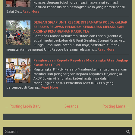
Komsos dengan tokoh organisasi masyarakat (ormas)
Pemuda Pancasila dan perangkat Desa yang bertempat di
Balai De…
Read More
DENGAN SIGAP UNIT RESCUE DITSAMAPTA POLDA KALBAR
BERSAMA RELAWAN PEMADAM KEBAKARAN MELAKUKAN
AKSINYA PENANGANAN KARHUTLA
Pontianak Kalbar-Kebakaran Hutan dan Lahan (Karhutla)
sudah mulai berkobar di Jl. Parit Sembin, Sungai Raya, Kec.
Sungai Raya, Kabupaten Kubu Raya, peristiwa itu tidak
mematahkan semangat Unit Rescue bersama relawan p…
Read More
Penghargaan Kepada Kapolres Majalengka Atas Ungkap
Kasus Aset PLN
Majalengka, PT.PLN Persero Majalengka mengapresiasi dan
memberikan penghargaan kepada Kapolres Majalengka
AKBP Edwin Affandi atas keberhasilannya dalam
mengungkap Kasus Pencurian Aset milik PLN yang
bertempat di Ruang…
Read More
← Posting Lebih Baru
Beranda
Posting Lama →