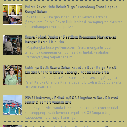
Polres Rokan Hulu Bekuk Tiga Penambang Emas Ilegal di
Sungai Rokan
Rokan Hulu – Tim gabungan Satuan Reserse Kriminal
(Satreskrim) Polres Rokan Hulu berhasil mengungkap aktivitas
pertambangan emas tanpa izin ...
Upaya Polsek Banjaran Pastikan Keamanan Masyarakat
Dengan Patroli Dini Hari
Majalengka, buserpolkrim.com - Guna mengantisipasi
terjadinya gangguan kamtibmas dan tindak kejahatan
utamanya yang terjadi pada m...
Lahirnya Batik Buana Sekar Kedaton, Buah Karya Persit
Kartika Chandra Kirana Cabang L Kodim Surakarta
Surakarta - Dialah Cita Putri Karisma Sari seorang Anggota
Persit Kartika Chandra Kirana Cabang L Kodim 0735.Surakarta,
Istri dari Peltu I D...
PBVSI Indramayu Prihatin, GOR Singalodra Baru Dirawat
Sudah Dicemari Vandalisme
Indramayu — Aksi vandalisme berupa coretan-coretan tidak
bertanggung jawab kembali terjadi di GOR Singalodra,
Kabupaten Indramayu. Ironisnya...