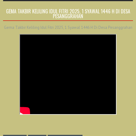
GEMA TAKBIR KELILING IDUL FITRI 2025, 1 SYAWAL 1446 H DI DESA
PESANGGRAHAN
Gema Takbir Keliling Idul Fitri 2025, 1 Syawal 1446 H Di Desa Pesanggrahan