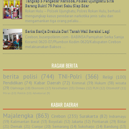
Tangkap 3 Pengedar Narkoba, Polsek Ujungbatu Sita
Barang Bukti 79 Paket Sabu Siap Edar
Rokan Hulu – Polsek Ujungbatu, Polres Rokan Hulu, berhasil
mengungkap kasus peredaran narkotika jenis sabu dan
mengamankan tiga orang pelaku...
Serka Sanija Drakula Dari Tanah Wali Beraksi Lagi
Cirebon, buserpolkrim.com - BABINSA Pamijahan Serka Sanija
Koramil 0620-07/Plumbon Kodim 0620/Kabupaten Cirebon
melaksanakan Baksos ...
RAGAM BERITA
berita polisi
(744)
TNI-Polri
(366)
Religi
(100)
Pendidikan
(74)
Kabar Daerah
(72)
Kriminal
(39)
Hukum
(38)
wisata
(29)
Olahraga
(18)
Ekonomi
(17)
Kesehatan
(15)
Ormas
(12)
PLN
(12)
Otomotif
(11)
Miras
(10)
Politik
(10)
Advetorial
(9)
KABAR DAERAH
Majalengka
(863)
Cirebon
(235)
Surakarta
(82)
Indramayu
(59)
Kalimantan Barat
(53)
Boyolali
(52)
Jakarta
(52)
Pontianak
(29)
Blitar
(21)
Demak
(21)
Cianjur
(20)
Semarang
(14)
Sukoharjo
(14)
Bandung
(13)