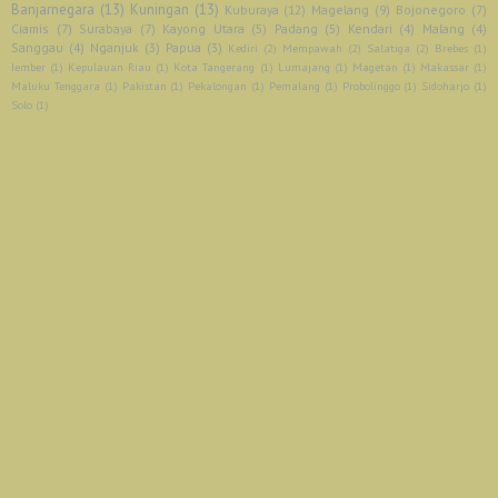
Banjarnegara
(13)
Kuningan
(13)
Kuburaya
(12)
Magelang
(9)
Bojonegoro
(7)
Ciamis
(7)
Surabaya
(7)
Kayong Utara
(5)
Padang
(5)
Kendari
(4)
Malang
(4)
Sanggau
(4)
Nganjuk
(3)
Papua
(3)
Kediri
(2)
Mempawah
(2)
Salatiga
(2)
Brebes
(1)
Jember
(1)
Kepulauan Riau
(1)
Kota Tangerang
(1)
Lumajang
(1)
Magetan
(1)
Makassar
(1)
Maluku Tenggara
(1)
Pakistan
(1)
Pekalongan
(1)
Pemalang
(1)
Probolinggo
(1)
Sidoharjo
(1)
Solo
(1)