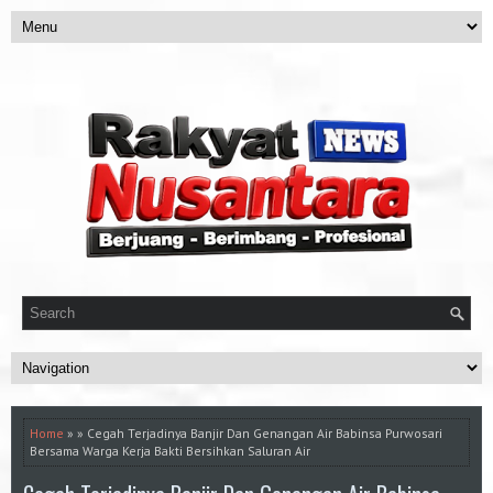
Home
» » Cegah Terjadinya Banjir Dan Genangan Air Babinsa Purwosari
Bersama Warga Kerja Bakti Bersihkan Saluran Air