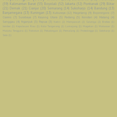
(59)
Kalimantan Barat
(53)
Boyolali
(52)
Jakarta
(52)
Pontianak
(29)
Blitar
(21)
Demak
(21)
Cianjur
(20)
Semarang
(14)
Sukoharjo
(14)
Bandung
(13)
Banjarnegara
(13)
Kuningan
(13)
Kuburaya
(12)
Magelang
(9)
Bojonegoro
(7)
Ciamis
(7)
Surabaya
(7)
Kayong Utara
(5)
Padang
(5)
Kendari
(4)
Malang
(4)
Sanggau
(4)
Nganjuk
(3)
Papua
(3)
Kediri
(2)
Mempawah
(2)
Salatiga
(2)
Brebes
(1)
Jember
(1)
Kepulauan Riau
(1)
Kota Tangerang
(1)
Lumajang
(1)
Magetan
(1)
Makassar
(1)
Maluku Tenggara
(1)
Pakistan
(1)
Pekalongan
(1)
Pemalang
(1)
Probolinggo
(1)
Sidoharjo
(1)
Solo
(1)