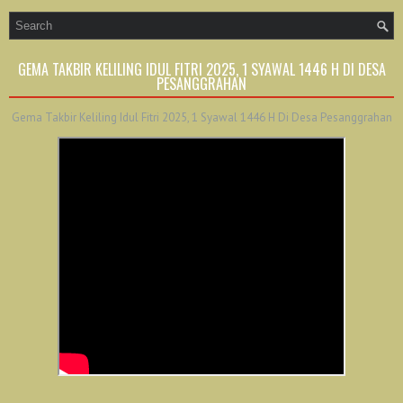
GEMA TAKBIR KELILING IDUL FITRI 2025, 1 SYAWAL 1446 H DI DESA
PESANGGRAHAN
Gema Takbir Keliling Idul Fitri 2025, 1 Syawal 1446 H Di Desa Pesanggrahan