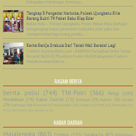
Kabupaten Indramayu. Ironisnya...
Tangkap 3 Pengedar Narkoba, Polsek Ujungbatu Sita
Barang Bukti 79 Paket Sabu Siap Edar
Rokan Hulu – Polsek Ujungbatu, Polres Rokan Hulu, berhasil
mengungkap kasus peredaran narkotika jenis sabu dan
mengamankan tiga orang pelaku...
Serka Sanija Drakula Dari Tanah Wali Beraksi Lagi
Cirebon, buserpolkrim.com - BABINSA Pamijahan Serka Sanija
Koramil 0620-07/Plumbon Kodim 0620/Kabupaten Cirebon
melaksanakan Baksos ...
RAGAM BERITA
berita polisi
(744)
TNI-Polri
(366)
Religi
(100)
Pendidikan
(74)
Kabar Daerah
(72)
Kriminal
(39)
Hukum
(38)
wisata
(29)
Olahraga
(18)
Ekonomi
(17)
Kesehatan
(15)
Ormas
(12)
PLN
(12)
Otomotif
(11)
Miras
(10)
Politik
(10)
Advetorial
(9)
KABAR DAERAH
Majalengka
(863)
Cirebon
(235)
Surakarta
(82)
Indramayu