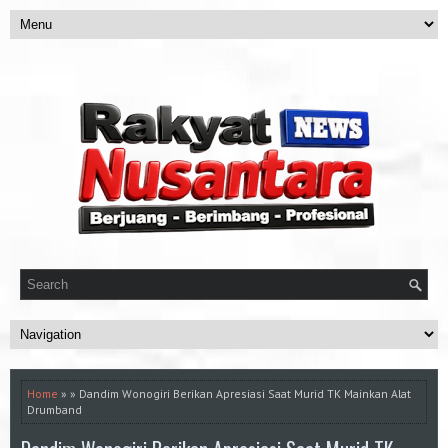
Home
» » Dandim Wonogiri Berikan Apresiasi Saat Murid TK Mainkan Alat
Drumband