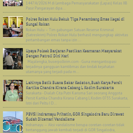
1447 H/2026 M di Lembaga Pemasyarakatan (Lapas) Kelas IIB
Pasir Pangarayan dipa...
Polres Rokan Hulu Bekuk Tiga Penambang Emas Ilegal di
Sungai Rokan
Rokan Hulu – Tim gabungan Satuan Reserse Kriminal
(Satreskrim) Polres Rokan Hulu berhasil mengungkap aktivitas
pertambangan emas tanpa izin ...
Upaya Polsek Banjaran Pastikan Keamanan Masyarakat
Dengan Patroli Dini Hari
Majalengka, buserpolkrim.com - Guna mengantisipasi
terjadinya gangguan kamtibmas dan tindak kejahatan
utamanya yang terjadi pada m...
Lahirnya Batik Buana Sekar Kedaton, Buah Karya Persit
Kartika Chandra Kirana Cabang L Kodim Surakarta
Surakarta - Dialah Cita Putri Karisma Sari seorang Anggota
Persit Kartika Chandra Kirana Cabang L Kodim 0735.Surakarta,
Istri dari Peltu I D...
PBVSI Indramayu Prihatin, GOR Singalodra Baru Dirawat
Sudah Dicemari Vandalisme
Indramayu — Aksi vandalisme berupa coretan-coretan tidak
bertanggung jawab kembali terjadi di GOR Singalodra,