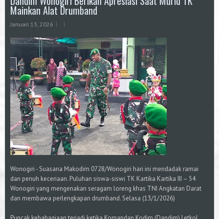
Dandim Wonogiri Berikan Apresiasi Saat Murid TK
Mainkan Alat Drumband
Januari 13, 2026
Wonogiri - Suasana Makodim 0728/Wonogiri hari ini mendadak ramai
dan penuh keceriaan. Puluhan siswa-siswi TK Kartika Kartika III – 54
Wonogiri yang mengenakan seragam loreng khas TNI Angkatan Darat
dan membawa perlengkapan drumband. Selasa (13/1/2026)
Puncak kebahagiaan terjadi ketika Komandan Kodim (Dandim) Letkol