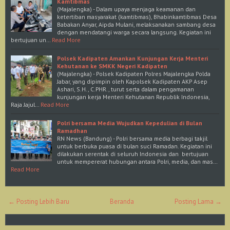
Kamtibmas
(Majalengka) - Dalam upaya menjaga keamanan dan
ketertiban masyarakat (kamtibmas), Bhabinkamtibmas Desa
Babakan Anyar, Aipda Mulani, melaksanakan sambang desa
dengan mendatangi warga secara langsung. Kegiatan ini
bertujuan un…
Read More
Polsek Kadipaten Amankan Kunjungan Kerja Menteri
Kehutanan ke SMKK Negeri Kadipaten
(Majalengka) - Polsek Kadipaten Polres Majalengka Polda
Jabar, yang dipimpin oleh Kapolsek Kadipaten AKP Asep
Ashari, S.H., C.PHR., turut serta dalam pengamanan
kunjungan kerja Menteri Kehutanan Republik Indonesia,
Raja Jajul…
Read More
Polri bersama Media Wujudkan Kepedulian di Bulan
Ramadhan
RN News (Bandung) - Polri bersama media berbagi takjil
untuk berbuka puasa di bulan suci Ramadan. Kegiatan ini
dilakukan serentak di seluruh Indonesia dan bertujuan
untuk mempererat hubungan antara Polri, media, dan mas…
Read More
← Posting Lebih Baru
Beranda
Posting Lama →