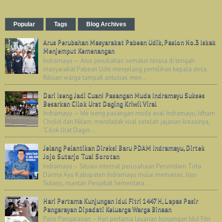
Popular
Tags
Blog Archives
Arus Perubahan Masyarakat Pabean Udik, Paslon No.3 Iskak
Menjemput Kemenangan
Indramayu — Arus perubahan semakin terasa di tengah
masyarakat Pabean Udik menjelang pemilihan kepala desa.
Ribuan warga tampak antusias men...
Dari Iseng Jadi Cuan! Pasangan Muda Indramayu Sukses
Besarkan Cilok Urat Daging Kriwil Viral
Indramayu — Ide iseng pasangan muda asal Indramayu, Idham
Cholid dan Nilam, mendadak viral setelah jajanan kreasinya,
"Cilok Urat Dagin...
Jelang Pelantikan Direksi Baru PDAM Indramayu, Dirtek
Jojo Sutarjo Tuai Sorotan
Indramayu – Situasi internal perusahaan Perumdam Tirta
Darma Ayu Kabupaten Indramayu mulai memanas. Jojo
Sutarjo, mantan Penjabat Sementara ...
Hari Pertama Kunjungan Idul Fitri 1447 H, Lapas Pasir
Pangarayan Dipadati Keluarga Warga Binaan
Pasir Pangarayan – Hari pertama layanan kunjungan Idul Fitri