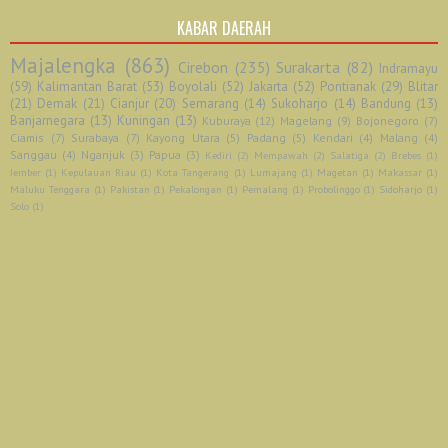
KABAR DAERAH
Majalengka
(863)
Cirebon
(235)
Surakarta
(82)
Indramayu
(59)
Kalimantan Barat
(53)
Boyolali
(52)
Jakarta
(52)
Pontianak
(29)
Blitar
(21)
Demak
(21)
Cianjur
(20)
Semarang
(14)
Sukoharjo
(14)
Bandung
(13)
Banjarnegara
(13)
Kuningan
(13)
Kuburaya
(12)
Magelang
(9)
Bojonegoro
(7)
Ciamis
(7)
Surabaya
(7)
Kayong Utara
(5)
Padang
(5)
Kendari
(4)
Malang
(4)
Sanggau
(4)
Nganjuk
(3)
Papua
(3)
Kediri
(2)
Mempawah
(2)
Salatiga
(2)
Brebes
(1)
Jember
(1)
Kepulauan Riau
(1)
Kota Tangerang
(1)
Lumajang
(1)
Magetan
(1)
Makassar
(1)
Maluku Tenggara
(1)
Pakistan
(1)
Pekalongan
(1)
Pemalang
(1)
Probolinggo
(1)
Sidoharjo
(1)
Solo
(1)