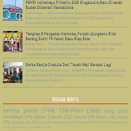
PBVSI Indramayu Prihatin, GOR Singalodra Baru Dirawat
Sudah Dicemari Vandalisme
Indramayu — Aksi vandalisme berupa coretan-coretan tidak
bertanggung jawab kembali terjadi di GOR Singalodra,
Kabupaten Indramayu. Ironisnya...
Tangkap 3 Pengedar Narkoba, Polsek Ujungbatu Sita
Barang Bukti 79 Paket Sabu Siap Edar
Rokan Hulu – Polsek Ujungbatu, Polres Rokan Hulu, berhasil
mengungkap kasus peredaran narkotika jenis sabu dan
mengamankan tiga orang pelaku...
Serka Sanija Drakula Dari Tanah Wali Beraksi Lagi
Cirebon, buserpolkrim.com - BABINSA Pamijahan Serka Sanija
Koramil 0620-07/Plumbon Kodim 0620/Kabupaten Cirebon
melaksanakan Baksos ...
RAGAM BERITA
berita polisi
(744)
TNI-Polri
(366)
Religi
(100)
Pendidikan
(74)
Kabar Daerah
(72)
Kriminal
(39)
Hukum
(38)
wisata
(29)
Olahraga
(18)
Ekonomi
(17)
Kesehatan
(15)
Ormas
(12)
PLN
(12)
Otomotif
(11)
Miras
(10)
Politik
(10)
Advetorial
(9)