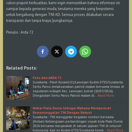
calon prajurit berkualitas. kami ingin memastikan bahwa informasi ini
sampai kepada generasi muda, terutama mereka yang berpotensi
untuk bergabung dengan TNI AD. Semua proses dilakukan secara
transparan dan tanpa biaya,"pungkasnya.
Penulis : Arda 72
Related Posts:
Foto dari ARDA 72
Surakarta - Piket Koramil 01/Laweyan Kodim 0735/Surakarta
Sertu Parso melaksanakan patroli malam bersama linmas di
seputaran wilayah Kec. Laweyan, Jum'at (10/07/2026).
Ditegaskan Sertu Parso Patroli malam di…
Read More
Nobar Piala Dunia Sebagai Wahana Mempererat
Kemanunggalan TNI Dengan Rakyat
Surakarta - TNI menggelar kegiatan nonton bersama
(Nobar) Kebangsaan pertandingan sepak bola Piala Dunia
2026 bersama masyarakat di satuan jajaran TNI di seluruh
Indonesia. Kali ini Kodim 0735/Surakarta kemb…
Read More