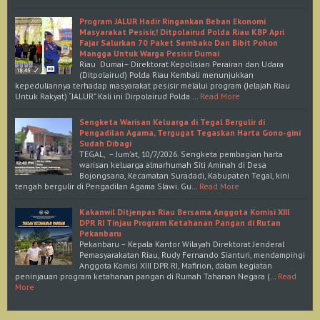
Program JALUR Hadir Ringankan Beban Ekonomi
Masyarakat Pesisir,! Ditpolairud Polda Riau KBP Apri
Fajar Salurkan 70 Paket Sembako Dan Bibit Pohon
Mangga Untuk Warga Pesisir Dumai
Riau Dumai– Direktorat Kepolisian Perairan dan Udara
(Ditpolairud) Polda Riau Kembali menunjukkan
kepeduliannya terhadap masyarakat pesisir melalui program (Jelajah Riau
Untuk Rakyat) “JALUR”.Kali ini Dirpolairud Polda …
Read More
Sengketa Warisan Keluarga di Tegal Bergulir di
Pengadilan Agama, Tergugat Tegaskan Harta Gono-gini
Sudah Dibagi
TEGAL, – Jum'at, 10/7/2026. Sengketa pembagian harta
warisan keluarga almarhumah Siti Aminah di Desa
Bojongsana, Kecamatan Suradadi, Kabupaten Tegal, kini
tengah bergulir di Pengadilan Agama Slawi. Gu…
Read More
Kakanwil Ditjenpas Riau Bersama Anggota Komisi XIII
DPR RI Tinjau Program Ketahanan Pangan di Rutan
Pekanbaru
Pekanbaru – Kepala Kantor Wilayah Direktorat Jenderal
Pemasyarakatan Riau, Rudy Fernando Sianturi, mendampingi
Anggota Komisi XIII DPR RI, Mafirion, dalam kegiatan
peninjauan program ketahanan pangan di Rumah Tahanan Negara (…
Read
More