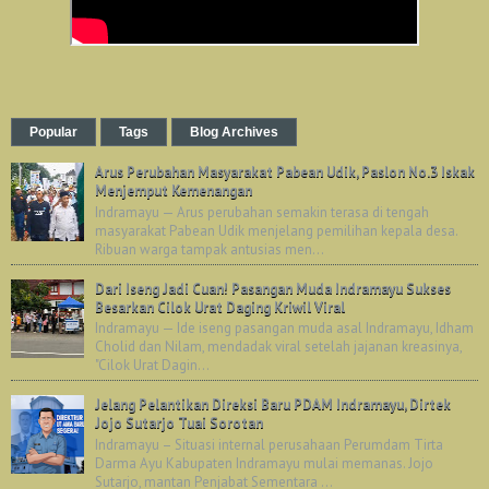
Popular
Tags
Blog Archives
Arus Perubahan Masyarakat Pabean Udik, Paslon No.3 Iskak
Menjemput Kemenangan
Indramayu — Arus perubahan semakin terasa di tengah
masyarakat Pabean Udik menjelang pemilihan kepala desa.
Ribuan warga tampak antusias men...
Dari Iseng Jadi Cuan! Pasangan Muda Indramayu Sukses
Besarkan Cilok Urat Daging Kriwil Viral
Indramayu — Ide iseng pasangan muda asal Indramayu, Idham
Cholid dan Nilam, mendadak viral setelah jajanan kreasinya,
"Cilok Urat Dagin...
Jelang Pelantikan Direksi Baru PDAM Indramayu, Dirtek
Jojo Sutarjo Tuai Sorotan
Indramayu – Situasi internal perusahaan Perumdam Tirta
Darma Ayu Kabupaten Indramayu mulai memanas. Jojo
Sutarjo, mantan Penjabat Sementara ...