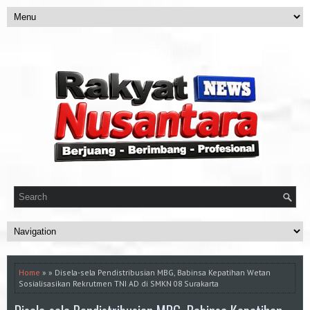
Home
» » Disela-sela Pendistribusian MBG, Babinsa Kepatihan Wetan
Sosialisasikan Rekrutmen TNI AD di SMKN 08 Surakarta