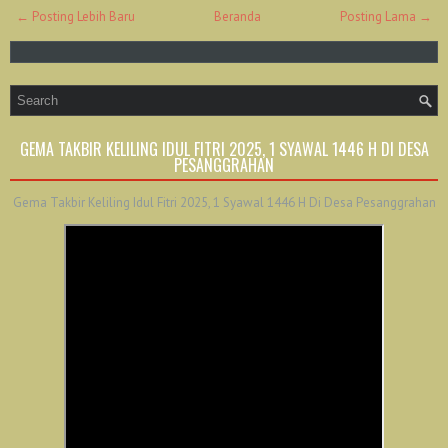
← Posting Lebih Baru
Beranda
Posting Lama →
GEMA TAKBIR KELILING IDUL FITRI 2025, 1 SYAWAL 1446 H DI DESA
PESANGGRAHAN
Gema Takbir Keliling Idul Fitri 2025, 1 Syawal 1446 H Di Desa Pesanggrahan