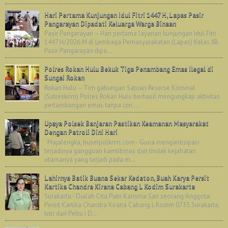
Hari Pertama Kunjungan Idul Fitri 1447 H, Lapas Pasir
Pangarayan Dipadati Keluarga Warga Binaan
Pasir Pangarayan – Hari pertama layanan kunjungan Idul Fitri
1447 H/2026 M di Lembaga Pemasyarakatan (Lapas) Kelas IIB
Pasir Pangarayan dipa...
Polres Rokan Hulu Bekuk Tiga Penambang Emas Ilegal di
Sungai Rokan
Rokan Hulu – Tim gabungan Satuan Reserse Kriminal
(Satreskrim) Polres Rokan Hulu berhasil mengungkap aktivitas
pertambangan emas tanpa izin ...
Upaya Polsek Banjaran Pastikan Keamanan Masyarakat
Dengan Patroli Dini Hari
Majalengka, buserpolkrim.com - Guna mengantisipasi
terjadinya gangguan kamtibmas dan tindak kejahatan
utamanya yang terjadi pada m...
Lahirnya Batik Buana Sekar Kedaton, Buah Karya Persit
Kartika Chandra Kirana Cabang L Kodim Surakarta
Surakarta - Dialah Cita Putri Karisma Sari seorang Anggota
Persit Kartika Chandra Kirana Cabang L Kodim 0735.Surakarta,
Istri dari Peltu I D...