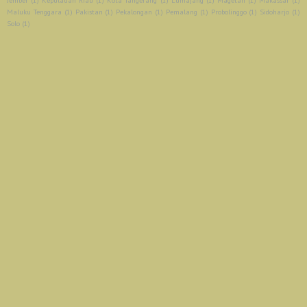
Jember
(1)
Kepulauan Riau
(1)
Kota Tangerang
(1)
Lumajang
(1)
Magetan
(1)
Makassar
(1)
Maluku Tenggara
(1)
Pakistan
(1)
Pekalongan
(1)
Pemalang
(1)
Probolinggo
(1)
Sidoharjo
(1)
Solo
(1)