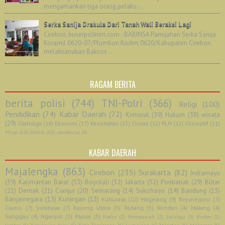
mengamankan tiga orang pelaku...
Serka Sanija Drakula Dari Tanah Wali Beraksi Lagi
Cirebon, buserpolkrim.com - BABINSA Pamijahan Serka Sanija
Koramil 0620-07/Plumbon Kodim 0620/Kabupaten Cirebon
melaksanakan Baksos ...
RAGAM BERITA
berita polisi
(744)
TNI-Polri
(366)
Religi
(100)
Pendidikan
(74)
Kabar Daerah
(72)
Kriminal
(39)
Hukum
(38)
wisata
(29)
Olahraga
(18)
Ekonomi
(17)
Kesehatan
(15)
Ormas
(12)
PLN
(12)
Otomotif
(11)
Miras
(10)
Politik
(10)
Advetorial
(9)
KABAR DAERAH
Majalengka
(863)
Cirebon
(235)
Surakarta
(82)
Indramayu
(59)
Kalimantan Barat
(53)
Boyolali
(52)
Jakarta
(52)
Pontianak
(29)
Blitar
(21)
Demak
(21)
Cianjur
(20)
Semarang
(14)
Sukoharjo
(14)
Bandung
(13)
Banjarnegara
(13)
Kuningan
(13)
Kuburaya
(12)
Magelang
(9)
Bojonegoro
(7)
Ciamis
(7)
Surabaya
(7)
Kayong Utara
(5)
Padang
(5)
Kendari
(4)
Malang
(4)
Sanggau
(4)
Nganjuk
(3)
Papua
(3)
Kediri
(2)
Mempawah
(2)
Salatiga
(2)
Brebes
(1)