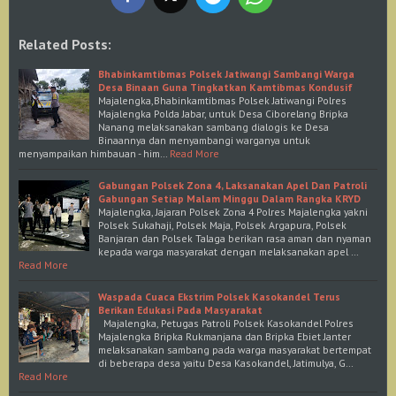
Related Posts:
Bhabinkamtibmas Polsek Jatiwangi Sambangi Warga
Desa Binaan Guna Tingkatkan Kamtibmas Kondusif
Majalengka,Bhabinkamtibmas Polsek Jatiwangi Polres
Majalengka Polda Jabar, untuk Desa Ciborelang Bripka
Nanang melaksanakan sambang dialogis ke Desa
Binaannya dan menyambangi warganya untuk
menyampaikan himbauan - him…
Read More
Gabungan Polsek Zona 4, Laksanakan Apel Dan Patroli
Gabungan Setiap Malam Minggu Dalam Rangka KRYD
Majalengka, Jajaran Polsek Zona 4 Polres Majalengka yakni
Polsek Sukahaji, Polsek Maja, Polsek Argapura, Polsek
Banjaran dan Polsek Talaga berikan rasa aman dan nyaman
kepada warga masyarakat dengan melaksanakan apel …
Read More
Waspada Cuaca Ekstrim Polsek Kasokandel Terus
Berikan Edukasi Pada Masyarakat
Majalengka, Petugas Patroli Polsek Kasokandel Polres
Majalengka Bripka Rukmanjana dan Bripka Ebiet Janter
melaksanakan sambang pada warga masyarakat bertempat
di beberapa desa yaitu Desa Kasokandel, Jatimulya, G…
Read More