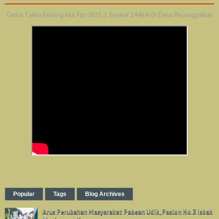
Gema Takbir Keliling Idul Fitri 2025, 1 Syawal 1446 H Di Desa Pesanggrahan
Popular
Tags
Blog Archives
Arus Perubahan Masyarakat Pabean Udik, Paslon No.3 Iskak