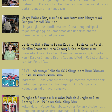
Rokan Hulu – Tim gabungan Satuan Reserse Kriminal
(Satreskrim) Polres Rokan Hulu berhasil mengungkap aktivitas
pertambangan emas tanpa izin ...
Upaya Polsek Banjaran Pastikan Keamanan Masyarakat
Dengan Patroli Dini Hari
Majalengka, buserpolkrim.com - Guna mengantisipasi
terjadinya gangguan kamtibmas dan tindak kejahatan
utamanya yang terjadi pada m...
Lahirnya Batik Buana Sekar Kedaton, Buah Karya Persit
Kartika Chandra Kirana Cabang L Kodim Surakarta
Surakarta - Dialah Cita Putri Karisma Sari seorang Anggota
Persit Kartika Chandra Kirana Cabang L Kodim 0735.Surakarta,
Istri dari Peltu I D...
PBVSI Indramayu Prihatin, GOR Singalodra Baru Dirawat
Sudah Dicemari Vandalisme
Indramayu — Aksi vandalisme berupa coretan-coretan tidak
bertanggung jawab kembali terjadi di GOR Singalodra,
Kabupaten Indramayu. Ironisnya...
Tangkap 3 Pengedar Narkoba, Polsek Ujungbatu Sita
Barang Bukti 79 Paket Sabu Siap Edar
Rokan Hulu – Polsek Ujungbatu, Polres Rokan Hulu, berhasil
mengungkap kasus peredaran narkotika jenis sabu dan