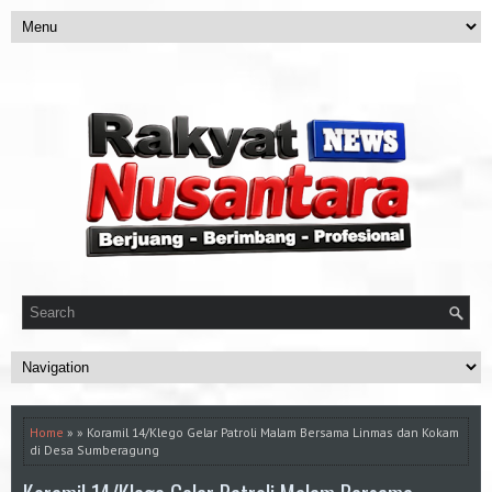
Home
» » Koramil 14/Klego Gelar Patroli Malam Bersama Linmas dan Kokam
di Desa Sumberagung