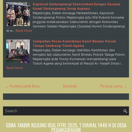
Kapolsek Sindangwangi Silaturrahmi Dengan Sasama
Korwil Sindangwangi Serap Aspirasi
Majalengka, Dalam menjaga Harkamtibmas, Kapolsek
Sindangwangi Polres Majalengka Iptu Wili Rukwili bersama
anggota melaksanakan Silaturrahmi dengan Komunitas
Saniman Satatar Majalengka (Sasama) Korwil Sindangwangi
di w…
Read More
Sampaikan Pesan Kamtibmas Kanit Binmas Polsek
Talaga Sambangi Tokoh Agama
Majalengka, Dalam menjaga stabilitas Kamtibmas dan
menjalin tali silaturrahmi, Kanit Binmas Polsek Talaga Polres
Majalengka Ipda Yosep Kurniawan menyambangi para
Tokoh Agama yang bertempat di Masjid Al - Inayah Desa J…
Read More
← Posting Lebih Baru
Beranda
Posting Lama →
GEMA TAKBIR KELILING IDUL FITRI 2025, 1 SYAWAL 1446 H DI DESA
PESANGGRAHAN