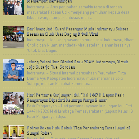
Menjemput Kemenangan
Indramayu — Arus perubahan semakin terasa di tengah
masyarakat Pabean Udik menjelang pemilihan kepala desa.
Ribuan warga tampak antusias men...
Dari Iseng Jadi Cuan! Pasangan Muda Indramayu Sukses
Besarkan Cilok Urat Daging Kriwil Viral
Indramayu — Ide iseng pasangan muda asal Indramayu, Idham
Cholid dan Nilam, mendadak viral setelah jajanan kreasinya,
"Cilok Urat Dagin...
Jelang Pelantikan Direksi Baru PDAM Indramayu, Dirtek
Jojo Sutarjo Tuai Sorotan
Indramayu – Situasi internal perusahaan Perumdam Tirta
Darma Ayu Kabupaten Indramayu mulai memanas. Jojo
Sutarjo, mantan Penjabat Sementara ...
Hari Pertama Kunjungan Idul Fitri 1447 H, Lapas Pasir
Pangarayan Dipadati Keluarga Warga Binaan
Pasir Pangarayan – Hari pertama layanan kunjungan Idul Fitri
1447 H/2026 M di Lembaga Pemasyarakatan (Lapas) Kelas IIB
Pasir Pangarayan dipa...
Polres Rokan Hulu Bekuk Tiga Penambang Emas Ilegal di
Sungai Rokan