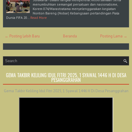
menumbuhkan semangat persatuan dan nasionalisme,
Korem 074/Warastratama menyelenggarakan kegiatan
Nonton Bareng (Nobar) Kebangsaan pertandingan Piala
Dunia FIFA 20…
Read More
← Posting Lebih Baru
Beranda
Posting Lama →
GEMA TAKBIR KELILING IDUL FITRI 2025, 1 SYAWAL 1446 H DI DESA
PESANGGRAHAN
Gema Takbir Keliling Idul Fitri 2025, 1 Syawal 1446 H Di Desa Pesanggrahan