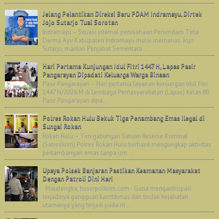
Jelang Pelantikan Direksi Baru PDAM Indramayu, Dirtek
Jojo Sutarjo Tuai Sorotan
Indramayu – Situasi internal perusahaan Perumdam Tirta
Darma Ayu Kabupaten Indramayu mulai memanas. Jojo
Sutarjo, mantan Penjabat Sementara ...
Hari Pertama Kunjungan Idul Fitri 1447 H, Lapas Pasir
Pangarayan Dipadati Keluarga Warga Binaan
Pasir Pangarayan – Hari pertama layanan kunjungan Idul Fitri
1447 H/2026 M di Lembaga Pemasyarakatan (Lapas) Kelas IIB
Pasir Pangarayan dipa...
Polres Rokan Hulu Bekuk Tiga Penambang Emas Ilegal di
Sungai Rokan
Rokan Hulu – Tim gabungan Satuan Reserse Kriminal
(Satreskrim) Polres Rokan Hulu berhasil mengungkap aktivitas
pertambangan emas tanpa izin ...
Upaya Polsek Banjaran Pastikan Keamanan Masyarakat
Dengan Patroli Dini Hari
Majalengka, buserpolkrim.com - Guna mengantisipasi
terjadinya gangguan kamtibmas dan tindak kejahatan
utamanya yang terjadi pada m...