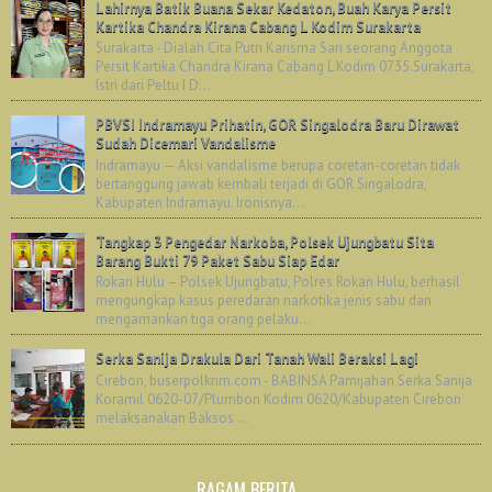
Lahirnya Batik Buana Sekar Kedaton, Buah Karya Persit
Kartika Chandra Kirana Cabang L Kodim Surakarta
Surakarta - Dialah Cita Putri Karisma Sari seorang Anggota
Persit Kartika Chandra Kirana Cabang L Kodim 0735.Surakarta,
Istri dari Peltu I D...
PBVSI Indramayu Prihatin, GOR Singalodra Baru Dirawat
Sudah Dicemari Vandalisme
Indramayu — Aksi vandalisme berupa coretan-coretan tidak
bertanggung jawab kembali terjadi di GOR Singalodra,
Kabupaten Indramayu. Ironisnya...
Tangkap 3 Pengedar Narkoba, Polsek Ujungbatu Sita
Barang Bukti 79 Paket Sabu Siap Edar
Rokan Hulu – Polsek Ujungbatu, Polres Rokan Hulu, berhasil
mengungkap kasus peredaran narkotika jenis sabu dan
mengamankan tiga orang pelaku...
Serka Sanija Drakula Dari Tanah Wali Beraksi Lagi
Cirebon, buserpolkrim.com - BABINSA Pamijahan Serka Sanija
Koramil 0620-07/Plumbon Kodim 0620/Kabupaten Cirebon
melaksanakan Baksos ...
RAGAM BERITA