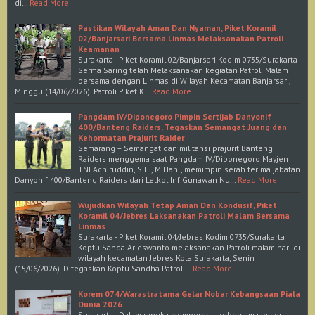
di…
Read More
Pastikan Wilayah Aman Dan Nyaman, Piket Koramil
02/Banjarsari Bersama Linmas Melaksanakan Patroli
Keamanan
Surakarta - Piket Koramil 02/Banjarsari Kodim 0735/Surakarta
Serma Saring telah Melaksanakan kegiatan Patroli Malam
bersama dengan Linmas di Wilayah Kecamatan Banjarsari,
Minggu (14/06/2026). Patroli Piket K…
Read More
Pangdam IV/Diponegoro Pimpin Sertijab Danyonif
400/Banteng Raiders, Tegaskan Semangat Juang dan
Kehormatan Prajurit Raider
Semarang – Semangat dan militansi prajurit Banteng
Raiders menggema saat Pangdam IV/Diponegoro Mayjen
TNI Achiruddin, S.E., M.Han., memimpin serah terima jabatan
Danyonif 400/Banteng Raiders dari Letkol Inf Gunawan Nu…
Read More
Wujudkan Wilayah Tetap Aman Dan Kondusif, Piket
Koramil 04/Jebres Laksanakan Patroli Malam Bersama
Linmas
Surakarta - Piket Koramil 04/Jebres Kodim 0735/Surakarta
Koptu Sanda Arieswanto melaksanakan Patroli malam hari di
wilayah kecamatan Jebres Kota Surakarta, Senin
(15/06/2026). Ditegaskan Koptu Sandha Patroli…
Read More
Korem 074/Warastratama Gelar Nobar Kebangsaan Piala
Dunia 2026
Surakarta - Dalam rangka mempererat kebersamaan serta