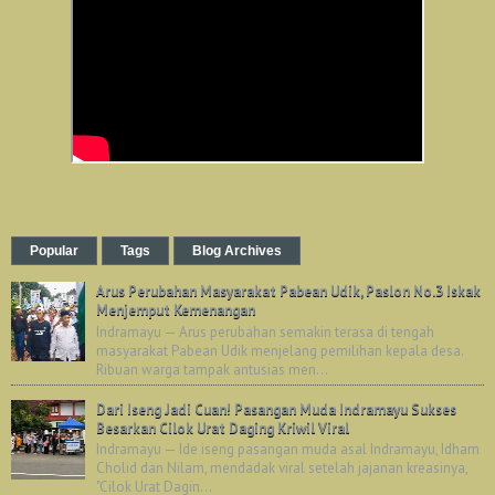
Popular
Tags
Blog Archives
Arus Perubahan Masyarakat Pabean Udik, Paslon No.3 Iskak
Menjemput Kemenangan
Indramayu — Arus perubahan semakin terasa di tengah
masyarakat Pabean Udik menjelang pemilihan kepala desa.
Ribuan warga tampak antusias men...
Dari Iseng Jadi Cuan! Pasangan Muda Indramayu Sukses
Besarkan Cilok Urat Daging Kriwil Viral
Indramayu — Ide iseng pasangan muda asal Indramayu, Idham
Cholid dan Nilam, mendadak viral setelah jajanan kreasinya,
"Cilok Urat Dagin...