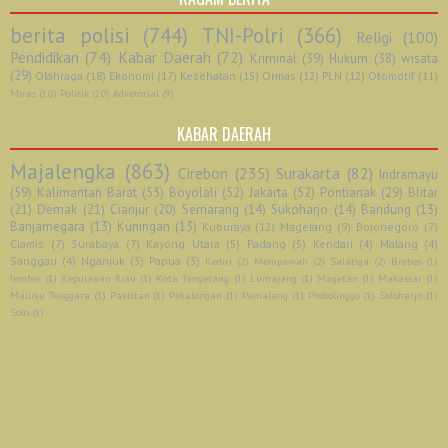
berita polisi
(744)
TNI-Polri
(366)
Religi
(100)
Pendidikan
(74)
Kabar Daerah
(72)
Kriminal
(39)
Hukum
(38)
wisata
(29)
Olahraga
(18)
Ekonomi
(17)
Kesehatan
(15)
Ormas
(12)
PLN
(12)
Otomotif
(11)
Miras
(10)
Politik
(10)
Advetorial
(9)
KABAR DAERAH
Majalengka
(863)
Cirebon
(235)
Surakarta
(82)
Indramayu
(59)
Kalimantan Barat
(53)
Boyolali
(52)
Jakarta
(52)
Pontianak
(29)
Blitar
(21)
Demak
(21)
Cianjur
(20)
Semarang
(14)
Sukoharjo
(14)
Bandung
(13)
Banjarnegara
(13)
Kuningan
(13)
Kuburaya
(12)
Magelang
(9)
Bojonegoro
(7)
Ciamis
(7)
Surabaya
(7)
Kayong Utara
(5)
Padang
(5)
Kendari
(4)
Malang
(4)
Sanggau
(4)
Nganjuk
(3)
Papua
(3)
Kediri
(2)
Mempawah
(2)
Salatiga
(2)
Brebes
(1)
Jember
(1)
Kepulauan Riau
(1)
Kota Tangerang
(1)
Lumajang
(1)
Magetan
(1)
Makassar
(1)
Maluku Tenggara
(1)
Pakistan
(1)
Pekalongan
(1)
Pemalang
(1)
Probolinggo
(1)
Sidoharjo
(1)
Solo
(1)