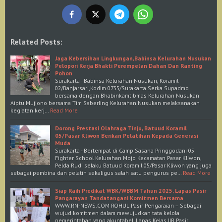
Related Posts:
Jaga Kebersihan Lingkungan,Babinsa Kelurahan Nusukan
Pelopori Kerja Bhakti Perempelan Dahan Dan Ranting
Pohon
Surakarta - Babinsa Kelurahan Nusukan, Koramil
02/Banjarsari,Kodim 0735/Surakarta Serka Supadmo
bersama dengan Bhabinkamtibmas Kelurahan Nusukan
Aiptu Mujiono bersama Tim Saberling Kelurahan Nusukan melaksanakan
kegiatan kerj…
Read More
Dorong Prestasi Olahraga Tinju, Batuud Koramil
05/Pasar Kliwon Berikan Pelatihan Kepada Generasi
Muda
Surakarta - Bertempat di Camp Sasana Pringgodani 05
Fighter School Kelurahan Mojo Kecamatan Pasar Kliwon,
Pelda Rudi selaku Batuud Koramil 05/Pasar Kliwon yang juga
sebagai pembina dan pelatih sekaligus salah satu pengurus pe…
Read More
Siap Raih Predikat WBK/WBBM Tahun 2025, Lapas Pasir
Pangarayan Tandatangani Komitmen Bersama
WWW.RN-NEWS.COM ROHUL Pasir Pengaraian – Sebagai
wujud komitmen dalam mewujudkan tata kelola
pemerintahan yang akuntabel, Lapas Kelas IIB Pasir