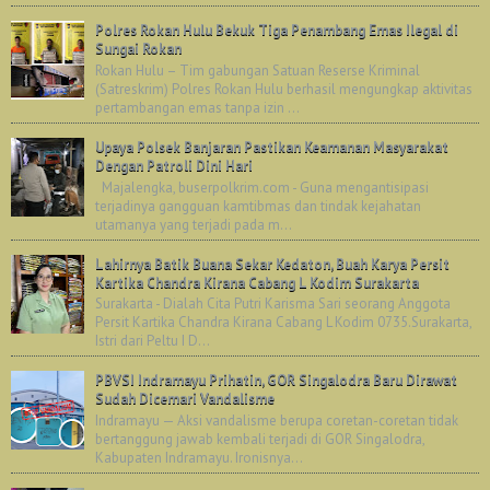
Polres Rokan Hulu Bekuk Tiga Penambang Emas Ilegal di
Sungai Rokan
Rokan Hulu – Tim gabungan Satuan Reserse Kriminal
(Satreskrim) Polres Rokan Hulu berhasil mengungkap aktivitas
pertambangan emas tanpa izin ...
Upaya Polsek Banjaran Pastikan Keamanan Masyarakat
Dengan Patroli Dini Hari
Majalengka, buserpolkrim.com - Guna mengantisipasi
terjadinya gangguan kamtibmas dan tindak kejahatan
utamanya yang terjadi pada m...
Lahirnya Batik Buana Sekar Kedaton, Buah Karya Persit
Kartika Chandra Kirana Cabang L Kodim Surakarta
Surakarta - Dialah Cita Putri Karisma Sari seorang Anggota
Persit Kartika Chandra Kirana Cabang L Kodim 0735.Surakarta,
Istri dari Peltu I D...
PBVSI Indramayu Prihatin, GOR Singalodra Baru Dirawat
Sudah Dicemari Vandalisme
Indramayu — Aksi vandalisme berupa coretan-coretan tidak
bertanggung jawab kembali terjadi di GOR Singalodra,
Kabupaten Indramayu. Ironisnya...