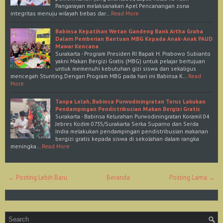
Pangarayan melaksanakan Apel Pencanangan zona
integritas menuju wilayah bebas dar…
Read More
Babinsa Kepatihan Wetan Gandeng Bank Artha Graha
Dalam Pemberian Bantuan MBG Kepada Anak-Anak PAUD
Mawar Kencana
Surakarta - Program Presiden RI Bapak H. Prabowo Subianto
yakni Makan Bergizi Gratis (MBG) untuk pelajar bertujuan
untuk memenuhi kebutuhan gizi siswa dan sekaligus
mencegah Stunting.Dengan Program MBG pada hari ini Babinsa K…
Read
More
Tanpa Lelah, Babinsa Purwodiningratan Terus Lakukan
Pendampingan Pendistribusian Makan Bergizi Gratis
Surakarta - Babinsa Kelurahan Purwodiningratan Koramil 04
Jebres Kodim 0735/Surakarta Serka Suparno dan Serda
Indra melakukan pendampingan pendistribusian makanan
bergizi gratis kepada siswa di sekolahan dalam rangka
meningka…
Read More
← Posting Lebih Baru
Beranda
Posting Lama →