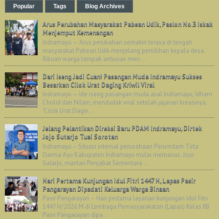
Popular
Tags
Blog Archives
Arus Perubahan Masyarakat Pabean Udik, Paslon No.3 Iskak
Menjemput Kemenangan
Indramayu — Arus perubahan semakin terasa di tengah
masyarakat Pabean Udik menjelang pemilihan kepala desa.
Ribuan warga tampak antusias men...
Dari Iseng Jadi Cuan! Pasangan Muda Indramayu Sukses
Besarkan Cilok Urat Daging Kriwil Viral
Indramayu — Ide iseng pasangan muda asal Indramayu, Idham
Cholid dan Nilam, mendadak viral setelah jajanan kreasinya,
"Cilok Urat Dagin...
Jelang Pelantikan Direksi Baru PDAM Indramayu, Dirtek
Jojo Sutarjo Tuai Sorotan
Indramayu – Situasi internal perusahaan Perumdam Tirta
Darma Ayu Kabupaten Indramayu mulai memanas. Jojo
Sutarjo, mantan Penjabat Sementara ...
Hari Pertama Kunjungan Idul Fitri 1447 H, Lapas Pasir
Pangarayan Dipadati Keluarga Warga Binaan
Pasir Pangarayan – Hari pertama layanan kunjungan Idul Fitri
1447 H/2026 M di Lembaga Pemasyarakatan (Lapas) Kelas IIB
Pasir Pangarayan dipa...