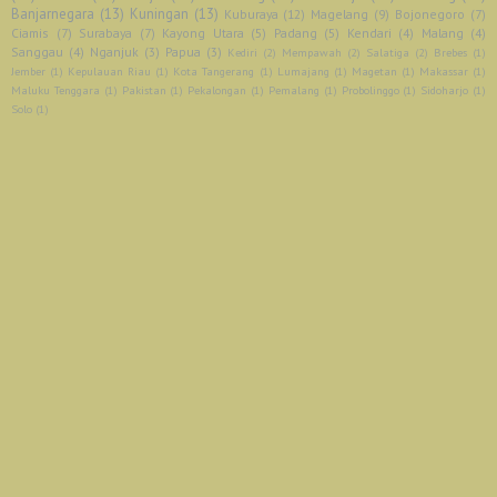
Banjarnegara
(13)
Kuningan
(13)
Kuburaya
(12)
Magelang
(9)
Bojonegoro
(7)
Ciamis
(7)
Surabaya
(7)
Kayong Utara
(5)
Padang
(5)
Kendari
(4)
Malang
(4)
Sanggau
(4)
Nganjuk
(3)
Papua
(3)
Kediri
(2)
Mempawah
(2)
Salatiga
(2)
Brebes
(1)
Jember
(1)
Kepulauan Riau
(1)
Kota Tangerang
(1)
Lumajang
(1)
Magetan
(1)
Makassar
(1)
Maluku Tenggara
(1)
Pakistan
(1)
Pekalongan
(1)
Pemalang
(1)
Probolinggo
(1)
Sidoharjo
(1)
Solo
(1)