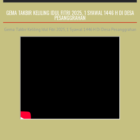
GEMA TAKBIR KELILING IDUL FITRI 2025, 1 SYAWAL 1446 H DI DESA
PESANGGRAHAN
Gema Takbir Keliling Idul Fitri 2025, 1 Syawal 1446 H Di Desa Pesanggrahan