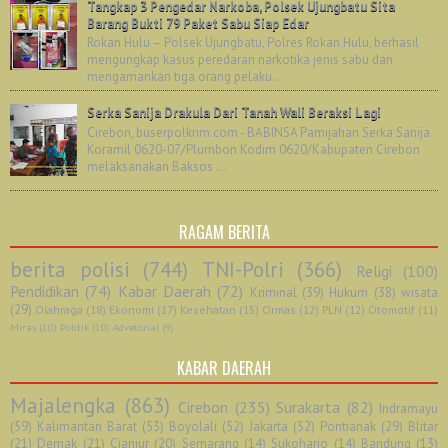
Tangkap 3 Pengedar Narkoba, Polsek Ujungbatu Sita
Barang Bukti 79 Paket Sabu Siap Edar
Rokan Hulu – Polsek Ujungbatu, Polres Rokan Hulu, berhasil
mengungkap kasus peredaran narkotika jenis sabu dan
mengamankan tiga orang pelaku...
Serka Sanija Drakula Dari Tanah Wali Beraksi Lagi
Cirebon, buserpolkrim.com - BABINSA Pamijahan Serka Sanija
Koramil 0620-07/Plumbon Kodim 0620/Kabupaten Cirebon
melaksanakan Baksos ...
RAGAM BERITA
berita polisi
(744)
TNI-Polri
(366)
Religi
(100)
Pendidikan
(74)
Kabar Daerah
(72)
Kriminal
(39)
Hukum
(38)
wisata
(29)
Olahraga
(18)
Ekonomi
(17)
Kesehatan
(15)
Ormas
(12)
PLN
(12)
Otomotif
(11)
Miras
(10)
Politik
(10)
Advetorial
(9)
KABAR DAERAH
Majalengka
(863)
Cirebon
(235)
Surakarta
(82)
Indramayu
(59)
Kalimantan Barat
(53)
Boyolali
(52)
Jakarta
(52)
Pontianak
(29)
Blitar
(21)
Demak
(21)
Cianjur
(20)
Semarang
(14)
Sukoharjo
(14)
Bandung
(13)