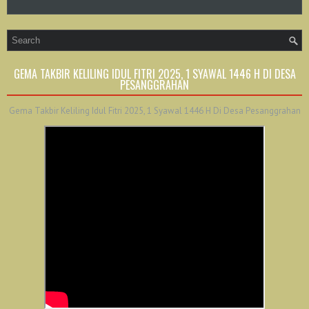
GEMA TAKBIR KELILING IDUL FITRI 2025, 1 SYAWAL 1446 H DI DESA
PESANGGRAHAN
Gema Takbir Keliling Idul Fitri 2025, 1 Syawal 1446 H Di Desa Pesanggrahan