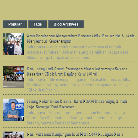
Popular
Tags
Blog Archives
Arus Perubahan Masyarakat Pabean Udik, Paslon No.3 Iskak
Menjemput Kemenangan
Indramayu — Arus perubahan semakin terasa di tengah
masyarakat Pabean Udik menjelang pemilihan kepala desa.
Ribuan warga tampak antusias men...
Dari Iseng Jadi Cuan! Pasangan Muda Indramayu Sukses
Besarkan Cilok Urat Daging Kriwil Viral
Indramayu — Ide iseng pasangan muda asal Indramayu, Idham
Cholid dan Nilam, mendadak viral setelah jajanan kreasinya,
"Cilok Urat Dagin...
Jelang Pelantikan Direksi Baru PDAM Indramayu, Dirtek
Jojo Sutarjo Tuai Sorotan
Indramayu – Situasi internal perusahaan Perumdam Tirta
Darma Ayu Kabupaten Indramayu mulai memanas. Jojo
Sutarjo, mantan Penjabat Sementara ...
Hari Pertama Kunjungan Idul Fitri 1447 H, Lapas Pasir