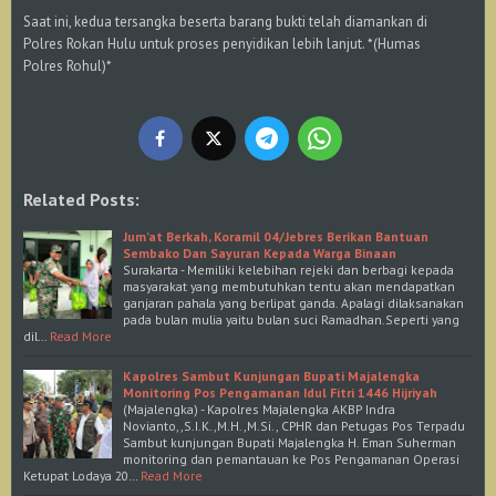
Saat ini, kedua tersangka beserta barang bukti telah diamankan di
Polres Rokan Hulu untuk proses penyidikan lebih lanjut. *(Humas
Polres Rohul)*
Related Posts:
Jum’at Berkah, Koramil 04/Jebres Berikan Bantuan
Sembako Dan Sayuran Kepada Warga Binaan
Surakarta - Memiliki kelebihan rejeki dan berbagi kepada
masyarakat yang membutuhkan tentu akan mendapatkan
ganjaran pahala yang berlipat ganda. Apalagi dilaksanakan
pada bulan mulia yaitu bulan suci Ramadhan.Seperti yang
dil…
Read More
Kapolres Sambut Kunjungan Bupati Majalengka
Monitoring Pos Pengamanan Idul Fitri 1446 Hijriyah
(Majalengka) - Kapolres Majalengka AKBP Indra
Novianto,,S.I.K.,M.H.,M.Si., CPHR dan Petugas Pos Terpadu
Sambut kunjungan Bupati Majalengka H. Eman Suherman
monitoring dan pemantauan ke Pos Pengamanan Operasi
Ketupat Lodaya 20…
Read More