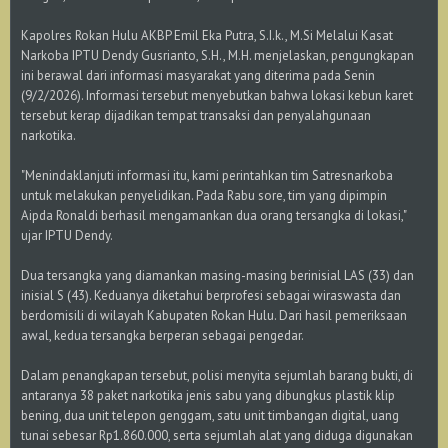
Kapolres Rokan Hulu AKBP Emil Eka Putra, S.I.k., M.Si Melalui Kasat
Narkoba IPTU Dendy Gusrianto, S.H., M.H. menjelaskan, pengungkapan
ini berawal dari informasi masyarakat yang diterima pada Senin
(9/2/2026). Informasi tersebut menyebutkan bahwa lokasi kebun karet
tersebut kerap dijadikan tempat transaksi dan penyalahgunaan
narkotika.
"Menindaklanjuti informasi itu, kami perintahkan tim Satresnarkoba
untuk melakukan penyelidikan. Pada Rabu sore, tim yang dipimpin
Aipda Ronaldi berhasil mengamankan dua orang tersangka di lokasi,"
ujar IPTU Dendy.
Dua tersangka yang diamankan masing-masing berinisial LAS (33) dan
inisial S (43). Keduanya diketahui berprofesi sebagai wiraswasta dan
berdomisili di wilayah Kabupaten Rokan Hulu. Dari hasil pemeriksaan
awal, kedua tersangka berperan sebagai pengedar.
Dalam penangkapan tersebut, polisi menyita sejumlah barang bukti, di
antaranya 38 paket narkotika jenis sabu yang dibungkus plastik klip
bening, dua unit telepon genggam, satu unit timbangan digital, uang
tunai sebesar Rp1.860.000, serta sejumlah alat yang diduga digunakan