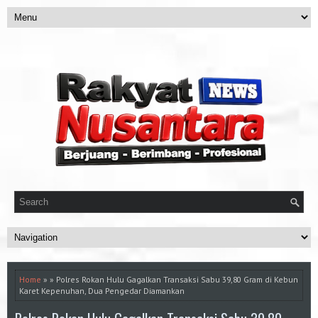
Home
» » Polres Rokan Hulu Gagalkan Transaksi Sabu 39,80 Gram di Kebun
Karet Kepenuhan, Dua Pengedar Diamankan