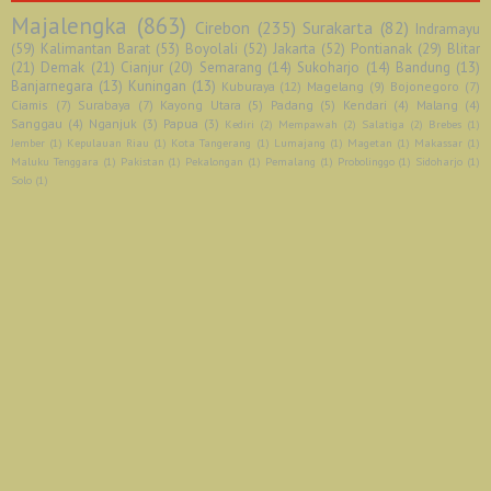
Majalengka
(863)
Cirebon
(235)
Surakarta
(82)
Indramayu
(59)
Kalimantan Barat
(53)
Boyolali
(52)
Jakarta
(52)
Pontianak
(29)
Blitar
(21)
Demak
(21)
Cianjur
(20)
Semarang
(14)
Sukoharjo
(14)
Bandung
(13)
Banjarnegara
(13)
Kuningan
(13)
Kuburaya
(12)
Magelang
(9)
Bojonegoro
(7)
Ciamis
(7)
Surabaya
(7)
Kayong Utara
(5)
Padang
(5)
Kendari
(4)
Malang
(4)
Sanggau
(4)
Nganjuk
(3)
Papua
(3)
Kediri
(2)
Mempawah
(2)
Salatiga
(2)
Brebes
(1)
Jember
(1)
Kepulauan Riau
(1)
Kota Tangerang
(1)
Lumajang
(1)
Magetan
(1)
Makassar
(1)
Maluku Tenggara
(1)
Pakistan
(1)
Pekalongan
(1)
Pemalang
(1)
Probolinggo
(1)
Sidoharjo
(1)
Solo
(1)