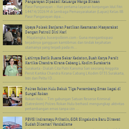
Pangarayan Dipadati Keluarga Warga Binaan
Pasir Pangarayan – Hari pertama layanan kunjungan Idul Fitri
1447 H/2026 M di Lembaga Pemasyarakatan (Lapas) Kelas IIB
Pasir Pangarayan dipa...
Upaya Polsek Banjaran Pastikan Keamanan Masyarakat
Dengan Patroli Dini Hari
Majalengka, buserpolkrim.com - Guna mengantisipasi
terjadinya gangguan kamtibmas dan tindak kejahatan
utamanya yang terjadi pada m...
Lahirnya Batik Buana Sekar Kedaton, Buah Karya Persit
Kartika Chandra Kirana Cabang L Kodim Surakarta
Surakarta - Dialah Cita Putri Karisma Sari seorang Anggota
Persit Kartika Chandra Kirana Cabang L Kodim 0735.Surakarta,
Istri dari Peltu I D...
Polres Rokan Hulu Bekuk Tiga Penambang Emas Ilegal di
Sungai Rokan
Rokan Hulu – Tim gabungan Satuan Reserse Kriminal
(Satreskrim) Polres Rokan Hulu berhasil mengungkap aktivitas
pertambangan emas tanpa izin ...
PBVSI Indramayu Prihatin, GOR Singalodra Baru Dirawat
Sudah Dicemari Vandalisme