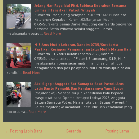
Jelang Hari Raya Idul Fitri, Babinsa Keprabon Bersama
Linmas Intensifkan Patroli Wilayah
Surakarta - Menjelang perayaan Idul Fitri 1446 H, Babinsa
Kelurahan Keprabon Koramil 02/Banjarsari Kodim
0735/Surakarta Serma Daniel Kaputing dan Serda Sugiyanto
bersama Satrio Wibowo selaku anggota Linmas
melaksanakan patrol…
Read More
H-3 Arus Mudik Lebaran, Dandim 0735/Surakarta
Pastikan Kesiapan Pengamanan Jalur Mudik Malam Hari
Surakarta - H-3 arus mudik Lebaran 2025, Dandim
0735/Surakarta Letkol Inf Fictor J. Situmorang, S.I.P., M.I.P.
melaksanakan peninjauan malam hari di sejumlah pos
pengamanan dan pos pelayanan Idul Fitri.Walaupun dalam
kondisi …
Read More
Aksi Sigap : Anggota Sat Samapta Saat Patroli Arus
Lalin Bantu Pemudik Ban Kendaraannya Yang Bocor
(Majalengka) - Sebagai wujud kepedulian Polri kepada
masyarakat pada Operasi Ketupat Lodaya 2025, Anggota
Satuan Samapta Polres Majalengka dan Satgas Preventif
Polres Majalengka membantu pemudik Ban kendaraan yang
bocor. Juma…
Read More
← Posting Lebih Baru
Beranda
Posting Lama →