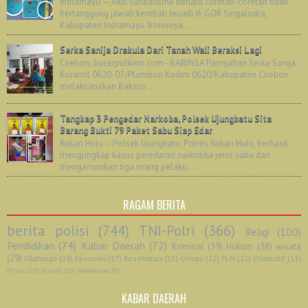
Indramayu — Aksi vandalisme berupa coretan-coretan tidak
bertanggung jawab kembali terjadi di GOR Singalodra,
Kabupaten Indramayu. Ironisnya...
Serka Sanija Drakula Dari Tanah Wali Beraksi Lagi
Cirebon, buserpolkrim.com - BABINSA Pamijahan Serka Sanija
Koramil 0620-07/Plumbon Kodim 0620/Kabupaten Cirebon
melaksanakan Baksos ...
Tangkap 3 Pengedar Narkoba, Polsek Ujungbatu Sita
Barang Bukti 79 Paket Sabu Siap Edar
Rokan Hulu – Polsek Ujungbatu, Polres Rokan Hulu, berhasil
mengungkap kasus peredaran narkotika jenis sabu dan
mengamankan tiga orang pelaku...
RAGAM BERITA
berita polisi
(744)
TNI-Polri
(366)
Religi
(100)
Pendidikan
(74)
Kabar Daerah
(72)
Kriminal
(39)
Hukum
(38)
wisata
(29)
Olahraga
(18)
Ekonomi
(17)
Kesehatan
(15)
Ormas
(12)
PLN
(12)
Otomotif
(11)
Miras
(10)
Politik
(10)
Advetorial
(9)
KABAR DAERAH