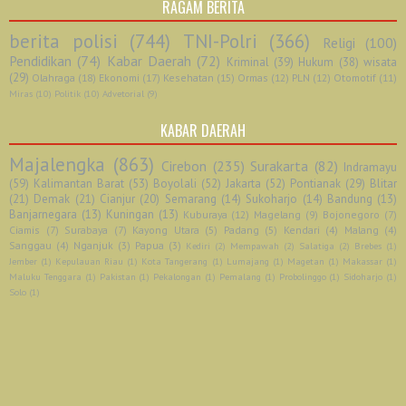
RAGAM BERITA
berita polisi
(744)
TNI-Polri
(366)
Religi
(100)
Pendidikan
(74)
Kabar Daerah
(72)
Kriminal
(39)
Hukum
(38)
wisata
(29)
Olahraga
(18)
Ekonomi
(17)
Kesehatan
(15)
Ormas
(12)
PLN
(12)
Otomotif
(11)
Miras
(10)
Politik
(10)
Advetorial
(9)
KABAR DAERAH
Majalengka
(863)
Cirebon
(235)
Surakarta
(82)
Indramayu
(59)
Kalimantan Barat
(53)
Boyolali
(52)
Jakarta
(52)
Pontianak
(29)
Blitar
(21)
Demak
(21)
Cianjur
(20)
Semarang
(14)
Sukoharjo
(14)
Bandung
(13)
Banjarnegara
(13)
Kuningan
(13)
Kuburaya
(12)
Magelang
(9)
Bojonegoro
(7)
Ciamis
(7)
Surabaya
(7)
Kayong Utara
(5)
Padang
(5)
Kendari
(4)
Malang
(4)
Sanggau
(4)
Nganjuk
(3)
Papua
(3)
Kediri
(2)
Mempawah
(2)
Salatiga
(2)
Brebes
(1)
Jember
(1)
Kepulauan Riau
(1)
Kota Tangerang
(1)
Lumajang
(1)
Magetan
(1)
Makassar
(1)
Maluku Tenggara
(1)
Pakistan
(1)
Pekalongan
(1)
Pemalang
(1)
Probolinggo
(1)
Sidoharjo
(1)
Solo
(1)