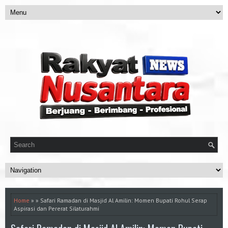
Home
» » Safari Ramadan di Masjid Al Amilin: Momen Bupati Rohul Serap
Aspirasi dan Pererat Silaturahmi