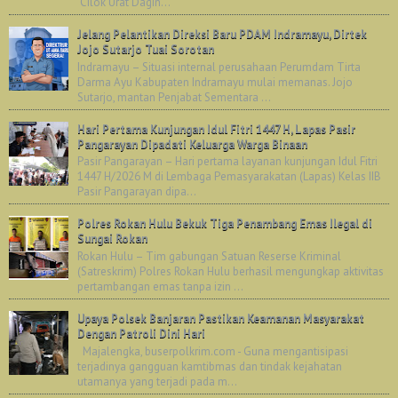
"Cilok Urat Dagin...
Jelang Pelantikan Direksi Baru PDAM Indramayu, Dirtek
Jojo Sutarjo Tuai Sorotan
Indramayu – Situasi internal perusahaan Perumdam Tirta
Darma Ayu Kabupaten Indramayu mulai memanas. Jojo
Sutarjo, mantan Penjabat Sementara ...
Hari Pertama Kunjungan Idul Fitri 1447 H, Lapas Pasir
Pangarayan Dipadati Keluarga Warga Binaan
Pasir Pangarayan – Hari pertama layanan kunjungan Idul Fitri
1447 H/2026 M di Lembaga Pemasyarakatan (Lapas) Kelas IIB
Pasir Pangarayan dipa...
Polres Rokan Hulu Bekuk Tiga Penambang Emas Ilegal di
Sungai Rokan
Rokan Hulu – Tim gabungan Satuan Reserse Kriminal
(Satreskrim) Polres Rokan Hulu berhasil mengungkap aktivitas
pertambangan emas tanpa izin ...
Upaya Polsek Banjaran Pastikan Keamanan Masyarakat
Dengan Patroli Dini Hari
Majalengka, buserpolkrim.com - Guna mengantisipasi
terjadinya gangguan kamtibmas dan tindak kejahatan
utamanya yang terjadi pada m...