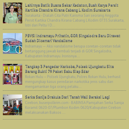
Lahirnya Batik Buana Sekar Kedaton, Buah Karya Persit
Kartika Chandra Kirana Cabang L Kodim Surakarta
Surakarta - Dialah Cita Putri Karisma Sari seorang Anggota
Persit Kartika Chandra Kirana Cabang L Kodim 0735.Surakarta,
Istri dari Peltu I D...
PBVSI Indramayu Prihatin, GOR Singalodra Baru Dirawat
Sudah Dicemari Vandalisme
Indramayu — Aksi vandalisme berupa coretan-coretan tidak
bertanggung jawab kembali terjadi di GOR Singalodra,
Kabupaten Indramayu. Ironisnya...
Tangkap 3 Pengedar Narkoba, Polsek Ujungbatu Sita
Barang Bukti 79 Paket Sabu Siap Edar
Rokan Hulu – Polsek Ujungbatu, Polres Rokan Hulu, berhasil
mengungkap kasus peredaran narkotika jenis sabu dan
mengamankan tiga orang pelaku...
Serka Sanija Drakula Dari Tanah Wali Beraksi Lagi
Cirebon, buserpolkrim.com - BABINSA Pamijahan Serka Sanija
Koramil 0620-07/Plumbon Kodim 0620/Kabupaten Cirebon
melaksanakan Baksos ...