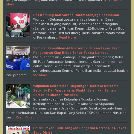
More
Pos Kamling Jadi Sarana Dalam Menjaga Keamanan
Wonogiri - Sebagai upaya menjaga keamanan Desa
Selokbesuki yang kondusif, Barisan Ansor Serbaguna
(Banser) bersama TNI dari Koramil 22/Bulukerto Pelda Budi
bersama Serka Heri bersinergi melaksanakan ronda malam
di Poskamling …
Read More
Seminar Pemulihan Adiksi: Warga Binaan Lapas Pasir
Pangarayan Siap Hidup Sehat Tanpa Narkoba
Pasir Pengaraian - Lembaga Pemasyarakatan (Lapas) Kelas
IIB Pasir Pangarayan kembali menunjukkan komitmennya
dalam mendukung pemulihan warga binaan melalui
penyelenggaraan Seminar Pemulihan Adiksi sebagai bagian
dari program …
Read More
Wujudkan Kebersihan Lingkungan, Babinsa Bersama
Security Dan Warga Kerja Bhakti Bersihkan Taman
Cerdas Kelurahan Nusukan
Surakarta - Babinsa Kelurahan Nusukan, Koramil
02/Banjarsari,Kodim 0735/Surakarta Serka Supadmo
bersama dengan Bapak Supriyanto Selaku Security Taman
Cerdas Kelurahan Nusukan Dan Bapak Panji Selalu TKPK Kelurahan Nusukan
sert…
Read More
Polres Rokan Hulu Tangkap Pengedar Narkoba, 24 Paket
Sabu Disita