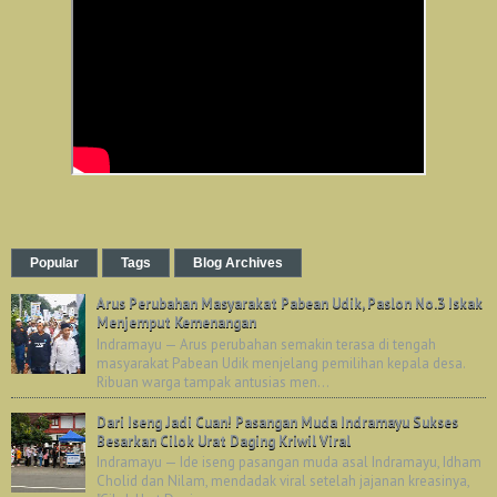
Popular
Tags
Blog Archives
Arus Perubahan Masyarakat Pabean Udik, Paslon No.3 Iskak
Menjemput Kemenangan
Indramayu — Arus perubahan semakin terasa di tengah
masyarakat Pabean Udik menjelang pemilihan kepala desa.
Ribuan warga tampak antusias men...
Dari Iseng Jadi Cuan! Pasangan Muda Indramayu Sukses
Besarkan Cilok Urat Daging Kriwil Viral
Indramayu — Ide iseng pasangan muda asal Indramayu, Idham
Cholid dan Nilam, mendadak viral setelah jajanan kreasinya,