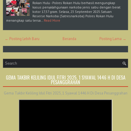
Rokan Hulu - Polres Rokan Hulu berhasil mengungkap
kasus penyalahgunaan narkoba jenis sabu dengan berat
kotor 17,57 gram. Selasa, 23 September 2025.Satuan
Reserse Narkoba (Satresnarkoba) Polres Rokan Hulu
menangkap satu tersa…
Read More
← Posting Lebih Baru
Beranda
Posting Lama →
GEMA TAKBIR KELILING IDUL FITRI 2025, 1 SYAWAL 1446 H DI DESA
PESANGGRAHAN
Gema Takbir Keliling Idul Fitri 2025, 1 Syawal 1446 H Di Desa Pesanggrahan