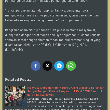
pembangunan stadion mini pada penganggaran tahun 2027.
​"Terkait perbaikan jalan dan aspirasi lainnya, pemerintah akan
mengupayakan realisasinya pada tahun ini juga, disesuaikan dengan
ketersediaan anggaran yang memadai," ujar Bupati Anton.
​Rangkaian acara ditutup dengan buka puasa bersama masyarakat,
dilanjutkan dengan salat Magrib dan Isya berjamaah. Suasana religius
semakin kental dengan siraman rohani melalui ceramah singkat yang
disampaikan oleh Ustadz DR (HC) H. Yulihesman, S.Ag, M.Pd.
(kominfo/JK).
Related Posts:
Menyatu Dengan Alam, Kodim 0735/Surakarta Bersihkan
Sungai Todipan Dalam Rangka HUT Ke-80 TNI Dan HUT
Ke-75 Kodam IV/Dip
Surakarta - Anggota TNI dari Koramil 01/Laweyan Kodim
0735/Surakarta bersama tim Saberling dan masyarakat
sekitar melaksanakan kegiatan pembersihan sungai dalam
rangka rangkaian kegiatan Bakti Teritorial Prima menyambut HUT k…
Read