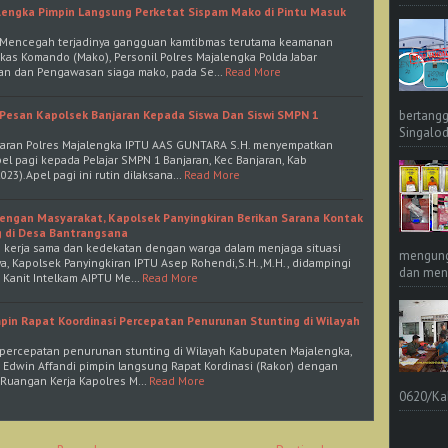
lengka Pimpin Langsung Perketat Sispam Mako di Pintu Masuk
a Mencegah terjadinya gangguan kamtibmas terutama keamanan
kas Komando (Mako), Personil Polres Majalengka Polda Jabar
n dan Pengawasan siaga mako, pada Se…
Read More
bertangg
h Pesan Kapolsek Banjaran Kepada Siswa Dan Siswi SMPN 1
Singalod
jaran Polres Majalengka IPTU AAS GUNTARA S.H. menyempatkan
l pagi kepada Pelajar SMPN 1 Banjaran, Kec Banjaran, Kab
023).Apel pagi ini rutin dilaksana…
Read More
ngan Masyarakat, Kapolsek Panyingkiran Berikan Sarana Kontak
g di Desa Bantrangsana
n kerja sama dan kedekatan dengan warga dalam menjaga situasi
mengungk
, Kapolsek Panyingkiran IPTU Asep Rohendi,S.H.,M.H., didampingi
dan meng
, Kanit Intelkam AIPTU Me…
Read More
pin Rapat Koordinasi Percepatan Penurunan Stunting di Wilayah
 percepatan penurunan stunting di Wilayah Kabupaten Majalengka,
 Edwin Affandi pimpin langsung Rapat Kordinasi (Rakor) dengan
i Ruangan Kerja Kapolres M…
Read More
0620/Ka