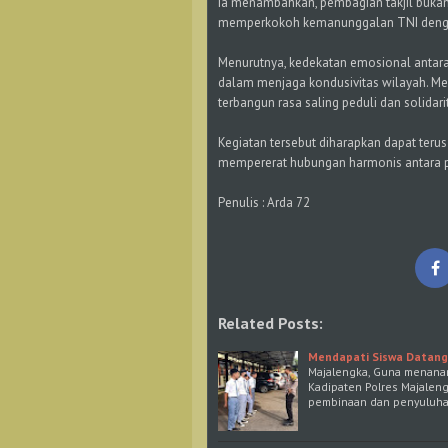
Ia menambahkan, pembagian takjil bukan s
memperkokoh kemanunggalan TNI dengan r
Menurutnya, kedekatan emosional antara 
dalam menjaga kondusivitas wilayah. Mela
terbangun rasa saling peduli dan solidari
Kegiatan tersebut diharapkan dapat terus 
mempererat hubungan harmonis antara pr
Penulis : Arda 72
Related Posts:
Mendapati Siswa Datang 
Majalengka, Guna menanam
Kadipaten Polres Majaleng
pembinaan dan penyuluha