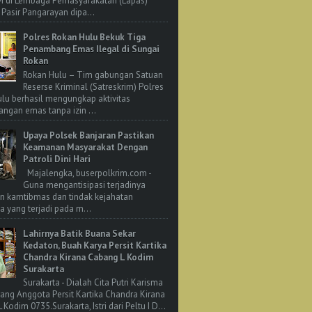
M di Lembaga Pemasyarakatan (Lapas)
 Pasir Pangarayan dipa...
Polres Rokan Hulu Bekuk Tiga
Penambang Emas Ilegal di Sungai
Rokan
Rokan Hulu – Tim gabungan Satuan
Reserse Kriminal (Satreskrim) Polres
lu berhasil mengungkap aktivitas
ngan emas tanpa izin ...
Upaya Polsek Banjaran Pastikan
Keamanan Masyarakat Dengan
Patroli Dini Hari
Majalengka, buserpolkrim.com -
Guna mengantisipasi terjadinya
n kamtibmas dan tindak kejahatan
 yang terjadi pada m...
Lahirnya Batik Buana Sekar
Kedaton, Buah Karya Persit Kartika
Chandra Kirana Cabang L Kodim
Surakarta
Surakarta - Dialah Cita Putri Karisma
rang Anggota Persit Kartika Chandra Kirana
Kodim 0735.Surakarta, Istri dari Peltu I D...