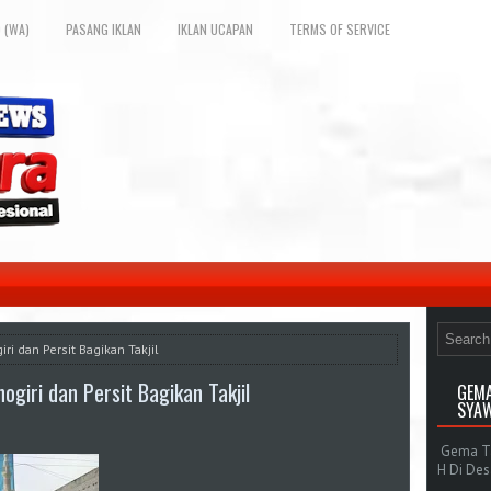
 (WA)
PASANG IKLAN
IKLAN UCAPAN
TERMS OF SERVICE
i dan Persit Bagikan Takjil
iri dan Persit Bagikan Takjil
GEMA
SYAW
Gema Tak
H Di De