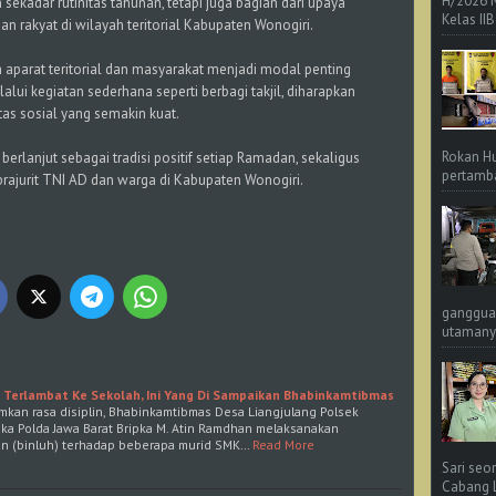
H/2026 
ekadar rutinitas tahunan, tetapi juga bagian dari upaya
Kelas IIB
akyat di wilayah teritorial Kabupaten Wonogiri.
aparat teritorial dan masyarakat menjadi modal penting
lui kegiatan sederhana seperti berbagi takjil, diharapkan
tas sosial yang semakin kuat.
Rokan Hu
berlanjut sebagai tradisi positif setiap Ramadan, sekaligus
pertamba
ajurit TNI AD dan warga di Kabupaten Wonogiri.
ganggua
utamanya
Terlambat Ke Sekolah, Ini Yang Di Sampaikan Bhabinkamtibmas
kan rasa disiplin, Bhabinkamtibmas Desa Liangjulang Polsek
ka Polda Jawa Barat Bripka M. Atin Ramdhan melaksanakan
n (binluh) terhadap beberapa murid SMK…
Read More
Sari seo
Cabang L 