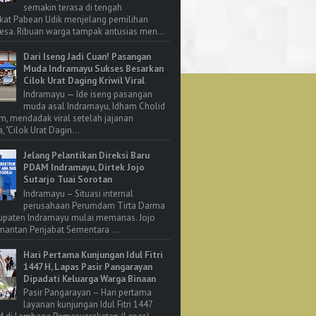
semakin terasa di tengah
kat Pabean Udik menjelang pemilihan
esa. Ribuan warga tampak antusias men...
Dari Iseng Jadi Cuan! Pasangan
Muda Indramayu Sukses Besarkan
Cilok Urat Daging Kriwil Viral
Indramayu — Ide iseng pasangan
muda asal Indramayu, Idham Cholid
m, mendadak viral setelah jajanan
, "Cilok Urat Dagin...
Jelang Pelantikan Direksi Baru
PDAM Indramayu, Dirtek Jojo
Sutarjo Tuai Sorotan
Indramayu – Situasi internal
perusahaan Perumdam Tirta Darma
upaten Indramayu mulai memanas. Jojo
 mantan Penjabat Sementara ...
Hari Pertama Kunjungan Idul Fitri
1447 H, Lapas Pasir Pangarayan
Dipadati Keluarga Warga Binaan
Pasir Pangarayan – Hari pertama
layanan kunjungan Idul Fitri 1447