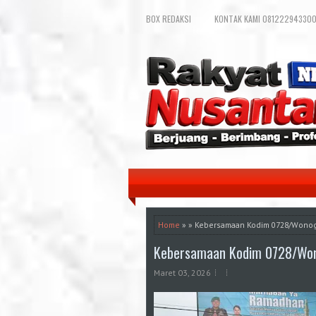
BOX REDAKSI
KONTAK KAMI 081222943300
Home
» » Kebersamaan Kodim 0728/Wonogir
Kebersamaan Kodim 0728/Wonog
Maret 03, 2026