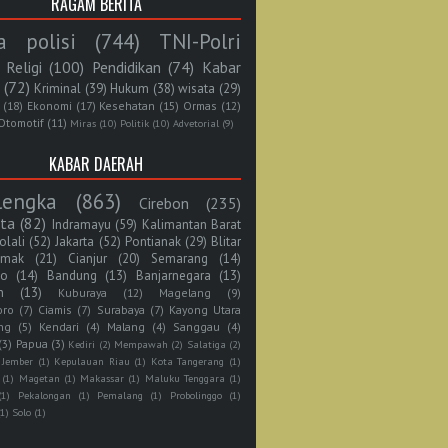
RAGAM BERITA
a polisi
(744)
TNI-Polri
Religi
(100)
Pendidikan
(74)
Kabar
(72)
Kriminal
(39)
Hukum
(38)
wisata
(29)
(18)
Ekonomi
(17)
Kesehatan
(15)
Ormas
(12)
Otomotif
(11)
Miras
(10)
Politik
(10)
Advetorial
(9)
KABAR DAERAH
lengka
(863)
Cirebon
(235)
rta
(82)
Indramayu
(59)
Kalimantan Barat
olali
(52)
Jakarta
(52)
Pontianak
(29)
Blitar
mak
(21)
Cianjur
(20)
Semarang
(14)
jo
(14)
Bandung
(13)
Banjarnegara
(13)
n
(13)
Kuburaya
(12)
Magelang
(9)
oro
(7)
Ciamis
(7)
Surabaya
(7)
Kayong Utara
ng
(5)
Kendari
(4)
Malang
(4)
Sanggau
(4)
(3)
Papua
(3)
Kediri
(2)
Mempawah
(2)
Salatiga
(2)
Jember
(1)
Kepulauan Riau
(1)
Kota Tangerang
(1)
(1)
Magetan
(1)
Makassar
(1)
Maluku Tenggara
(1)
(1)
Pekalongan
(1)
Pemalang
(1)
Probolinggo
(1)
(1)
Solo
(1)