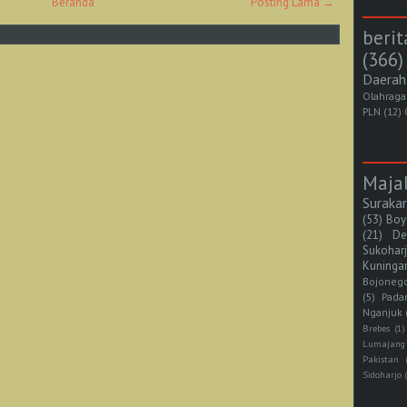
Beranda
Posting Lama →
berit
(366)
Daerah
Olahraga
PLN
(12)
Maja
Suraka
(53)
Boy
(21)
De
Sukohar
Kuninga
Bojoneg
(5)
Pada
Nganjuk
Brebes
(1)
Lumajang
Pakistan
Sidoharjo