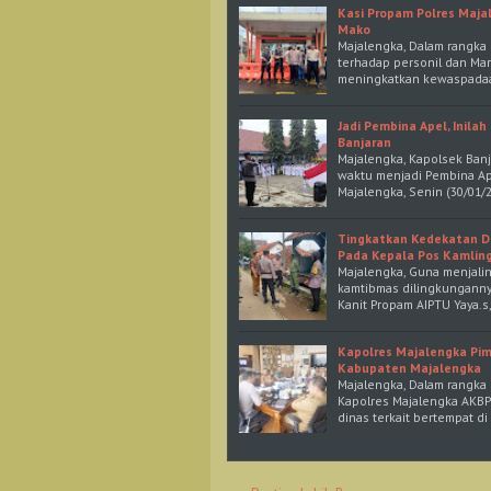
Kasi Propam Polres Maja
Mako
Majalengka, Dalam rangk
terhadap personil dan Mar
meningkatkan kewaspadaa
Jadi Pembina Apel, Inila
Banjaran
Majalengka, Kapolsek Ban
waktu menjadi Pembina Ape
Majalengka, Senin (30/01/2
Tingkatkan Kedekatan De
Pada Kepala Pos Kamlin
Majalengka, Guna menjali
kamtibmas dilingkungannya
Kanit Propam AIPTU Yaya.s
Kapolres Majalengka Pim
Kabupaten Majalengka
Majalengka, Dalam rangka
Kapolres Majalengka AKBP
dinas terkait bertempat d