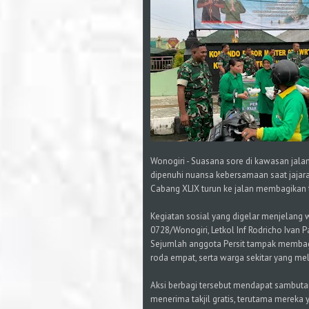
Wonogiri - Suasana sore di kawasan jala
dipenuhi nuansa kebersamaan saat jajar
Cabang XLIX turun ke jalan membagikan t
Kegiatan sosial yang digelar menjelang
0728/Wonogiri, Letkol Inf Rodricho Ivan 
Sejumlah anggota Persit tampak membag
roda empat, serta warga sekitar yang mel
Aksi berbagi tersebut mendapat sambutan
menerima takjil gratis, terutama mereka