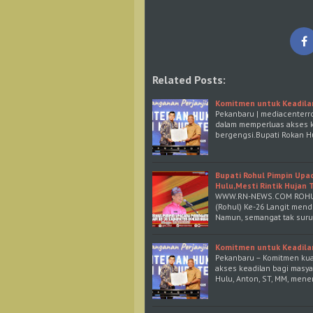
Related Posts:
Komitmen untuk Keadila
Pekanbaru | mediacenterr
dalam memperluas akses 
bergengsi.Bupati Rokan Hu
Bupati Rohul Pimpin Upa
Hulu,Mesti Rintik Huja
WWW.RN-NEWS.COM ROHULRo
(Rohul) Ke-26 Langit mend
Namun, semangat tak suru
Komitmen untuk Keadila
Pekanbaru – Komitmen kua
akses keadilan bagi masy
Hulu, Anton, ST, MM, men