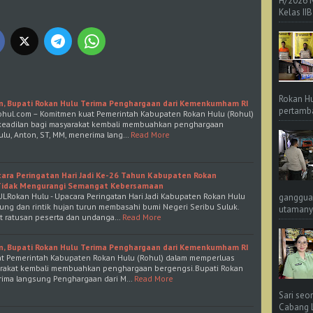
H/2026 
Kelas IIB
Rokan Hu
n, Bupati Rokan Hulu Terima Penghargaan dari Kemenkumham RI
pertamba
ohul.com – Komitmen kuat Pemerintah Kabupaten Rokan Hulu (Rohul)
keadilan bagi masyarakat kembali membuahkan penghargaan
lu, Anton, ST, MM, menerima lang…
Read More
cara Peringatan Hari Jadi Ke-26 Tahun Kabupaten Rokan
n Tidak Mengurangi Semangat Kebersamaan
kan Hulu - Upacara Peringatan Hari Jadi Kabupaten Rokan Hulu
ganggua
ung dan rintik hujan turun membasahi bumi Negeri Seribu Suluk.
utamanya
t ratusan peserta dan undanga…
Read More
n, Bupati Rokan Hulu Terima Penghargaan dari Kemenkumham RI
t Pemerintah Kabupaten Rokan Hulu (Rohul) dalam memperluas
arakat kembali membuahkan penghargaan bergengsi.Bupati Rokan
erima langsung Penghargaan dari M…
Read More
Sari seo
Cabang L 