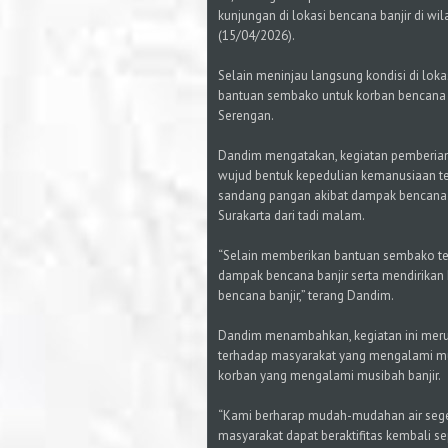
kunjungan di lokasi bencana banjir di w
(15/04/2026).
Selain meninjau langsung kondisi di lok
bantuan sembako untuk korban bencana 
Serengan.
Dandim mengatakan, kegiatan pemberian
wujud bentuk kepedulian kemanusiaan 
sandang pangan akibat dampak bencana b
Surakarta dari tadi malam.
“Selain memberikan bantuan sembako te
dampak bencana banjir serta mendirikan
bencana banjir,” terang Dandim.
Dandim menambahkan, kegiatan ini meru
terhadap masyarakat yang mengalami mu
korban yang mengalami musibah banjir.
“Kami berharap mudah-mudahan air segera
masyarakat dapat beraktifitas kembali se