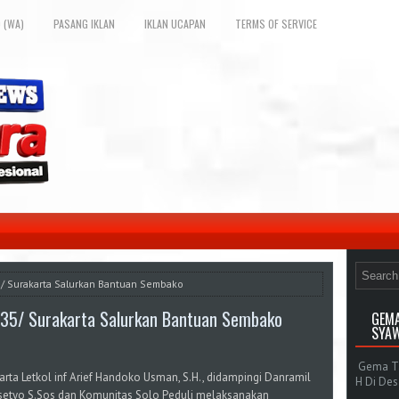
 (WA)
PASANG IKLAN
IKLAN UCAPAN
TERMS OF SERVICE
35/ Surakarta Salurkan Bantuan Sembako
0735/ Surakarta Salurkan Bantuan Sembako
GEMA
SYAW
Gema Tak
ta Letkol inf Arief Handoko Usman, S.H., didampingi Danramil
H Di De
setyo S.Sos dan Komunitas Solo Peduli melaksanakan