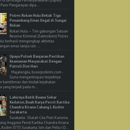
M di Lembaga Pemasyarakatan (Lapas)
 Pasir Pangarayan dipa...
Polres Rokan Hulu Bekuk Tiga
Penambang Emas Ilegal di Sungai
Rokan
Rokan Hulu – Tim gabungan Satuan
Reserse Kriminal (Satreskrim) Polres
lu berhasil mengungkap aktivitas
ngan emas tanpa izin ...
Upaya Polsek Banjaran Pastikan
Keamanan Masyarakat Dengan
Patroli Dini Hari
Majalengka, buserpolkrim.com -
Guna mengantisipasi terjadinya
n kamtibmas dan tindak kejahatan
 yang terjadi pada m...
Lahirnya Batik Buana Sekar
Kedaton, Buah Karya Persit Kartika
Chandra Kirana Cabang L Kodim
Surakarta
Surakarta - Dialah Cita Putri Karisma
rang Anggota Persit Kartika Chandra Kirana
Kodim 0735.Surakarta, Istri dari Peltu I D...