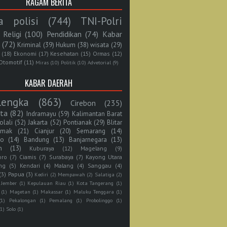
RAGAM BERITA
a polisi
(744)
TNI-Polri
Religi
(100)
Pendidikan
(74)
Kabar
(72)
Kriminal
(39)
Hukum
(38)
wisata
(29)
(18)
Ekonomi
(17)
Kesehatan
(15)
Ormas
(12)
Otomotif
(11)
Miras
(10)
Politik
(10)
Advetorial
(9)
KABAR DAERAH
lengka
(863)
Cirebon
(235)
rta
(82)
Indramayu
(59)
Kalimantan Barat
olali
(52)
Jakarta
(52)
Pontianak
(29)
Blitar
mak
(21)
Cianjur
(20)
Semarang
(14)
jo
(14)
Bandung
(13)
Banjarnegara
(13)
n
(13)
Kuburaya
(12)
Magelang
(9)
oro
(7)
Ciamis
(7)
Surabaya
(7)
Kayong Utara
ng
(5)
Kendari
(4)
Malang
(4)
Sanggau
(4)
(3)
Papua
(3)
Kediri
(2)
Mempawah
(2)
Salatiga
(2)
Jember
(1)
Kepulauan Riau
(1)
Kota Tangerang
(1)
(1)
Magetan
(1)
Makassar
(1)
Maluku Tenggara
(1)
(1)
Pekalongan
(1)
Pemalang
(1)
Probolinggo
(1)
(1)
Solo
(1)