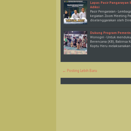
Lapas Pasir Pangarayan I
Adiksi
Pasir Pengaraian - Lembag
kegiatan Zoom Meeting Pem
diselenggarakan oleh Dir
Dukung Program Pemerin
Wonogiri - Untuk menduk
Berencana (KB), Babinsa K
Koptu Heru melaksanakan
← Posting Lebih Baru