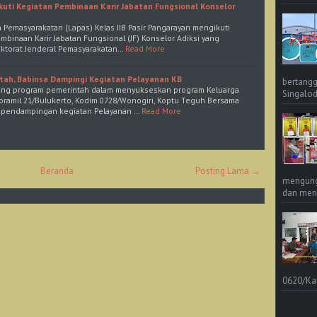
kuti Kegiatan Pembinaan Karir Jabatan Fungsional Konselor
a Pemasyarakatan (Lapas) Kelas IIB Pasir Pangarayan mengikuti
binaan Karir Jabatan Fungsional (JF) Konselor Adiksi yang
ektorat Jenderal Pemasyarakatan…
Read More
tah, Babinsa Dampingi Kegiatan Pelayanan KB
bertangg
ung program pemerintah dalam menyukseskan program Keluarga
Singalod
oramil 21/Bulukerto, Kodim 0728/Wonogiri, Koptu Teguh Bersama
 pendampingan kegiatan Pelayanan …
Read More
Beranda
Posting Lama →
mengungk
dan meng
0620/Ka