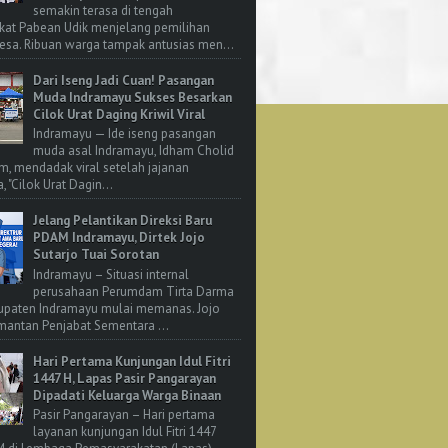
semakin terasa di tengah
kat Pabean Udik menjelang pemilihan
esa. Ribuan warga tampak antusias men...
Dari Iseng Jadi Cuan! Pasangan
Muda Indramayu Sukses Besarkan
Cilok Urat Daging Kriwil Viral
Indramayu — Ide iseng pasangan
muda asal Indramayu, Idham Cholid
m, mendadak viral setelah jajanan
, "Cilok Urat Dagin...
Jelang Pelantikan Direksi Baru
PDAM Indramayu, Dirtek Jojo
Sutarjo Tuai Sorotan
Indramayu – Situasi internal
perusahaan Perumdam Tirta Darma
upaten Indramayu mulai memanas. Jojo
 mantan Penjabat Sementara ...
Hari Pertama Kunjungan Idul Fitri
1447 H, Lapas Pasir Pangarayan
Dipadati Keluarga Warga Binaan
Pasir Pangarayan – Hari pertama
layanan kunjungan Idul Fitri 1447