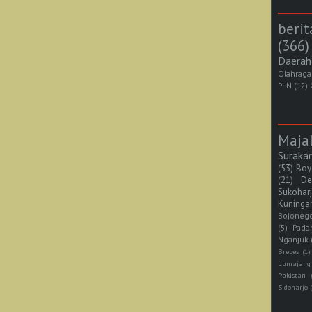
berit
(366)
Daerah
Olahraga
PLN
(12)
Maja
Suraka
(53)
Boy
(21)
De
Sukohar
Kuninga
Bojoneg
(5)
Pada
Nganjuk
Brebes
(1)
Lumajang
Pakistan
Sidoharjo