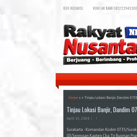
BOX REDAKSI
KONTAK KAMI 081222943300
Home
» » Tinjau Lokasi Banjir, Dandim 07
Tinjau Lokasi Banjir, Dandim 
April 15, 2026
Surakarta - Komandan Kodim 0735/Surakar
03/Serengan Kapten Cba Tri Rusman Pra