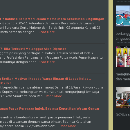
tif Babinsa Banjarsari Dalam Memelihara Kebersihan Lingkungan
p. Gebang Rt 05/11 Kelurahan Banjarsari, Kecamatan Banjarsari
ari Surakarta Sertu Mujono dan Serda Enfri CS anggota Koramil 02
rakarta bersama dengan …
Read More
bertangg
Singalod
YF: Bila Terbukti Melanggar Akan Diproses
ota polisi yang bertugas di Polres Bireuen berinisial Ipda YF
dang Profesi dan Pengamanan (Propam) Polda Aceh. Pemeriksaan itu
 pribadinya dengan seor…
Read More
mengungk
 Berikan Motivasi Kepada Warga Binaan di Lapas Kelas 1
dan meng
ek 2025
at kepedulian dan pembinaan moral Danramil 05/Pasar Kliwon kodim
av Supriyanto meluangkan waktunya untuk mengunjungi lembaga
s 1 kota Surakarta pada Rab…
Read More
Aman Pasca Perayaan Imlek, Babinsa Kepatihan Wetan Gencar
0620/Ka
emelihara kondusifitas wilayah pasca perayaan Imlek, serta
msos di lapangan dengan warga binaan. Babinsa Kelurahan
O4/Jebres Kodim 0735/Surakarta Sertu…
Read More