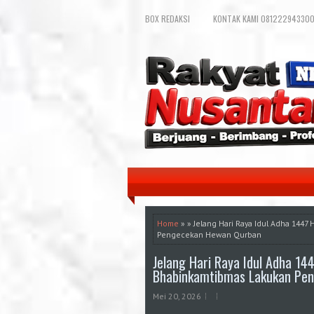
BOX REDAKSI
KONTAK KAMI 081222943300
Home
» » Jelang Hari Raya Idul Adha 1447
Pengecekan Hewan Qurban
Jelang Hari Raya Idul Adha 14
Bhabinkamtibmas Lakukan Pe
Mei 20, 2026