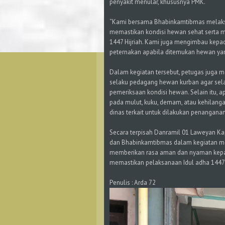
penyakit menular, khususnya PMK.
“Kami bersama Bhabinkamtibmas melak
memastikan kondisi hewan sehat serta m
1447 Hijriah. Kami juga mengimbau kepa
peternakan apabila ditemukan hewan yang
Dalam kegiatan tersebut, petugas juga 
selaku pedagang hewan kurban agar sela
pemeriksaan kondisi hewan. Selain itu, 
pada mulut, kuku, demam, atau kehilang
dinas terkait untuk dilakukan penanganan 
Secara terpisah Danramil 01 Laweyan Ka
dan Bhabinkamtibmas dalam kegiatan m
memberikan rasa aman dan nyaman kepa
memastikan pelaksanaan Idul adha 1447 H
Penulis : Arda 72