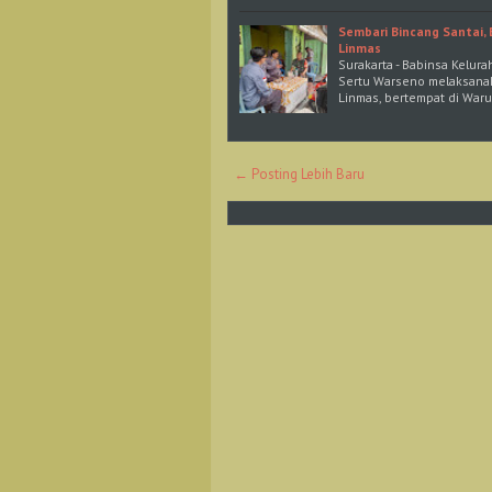
Sembari Bincang Santai
Linmas
Surakarta - Babinsa Kelur
Sertu Warseno melaksanak
Linmas, bertempat di War
← Posting Lebih Baru