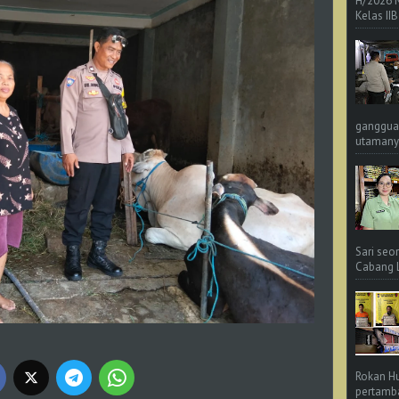
H/2026 
Kelas IIB
ganggua
utamanya
Sari seo
Cabang L 
Rokan Hu
pertamba