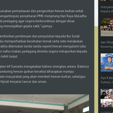
masyara
sanakan pemantauan dan pengecekan hewan kurban untuk
kepala d
engantisipasi penyebaran PMK menjelang Hari Raya Iduladha
da pedagang agar segera berkoordinasi dengan dinas
 menunjukkan gejala sakit,” ujarnya.
memberikan pembinaan dan penyuluhan kepada Ibu Surati
lu memperhatikan kesehatan ternak serta rutin melakukan
dan Nila
apabila ditemukan tanda-tanda seperti hewan mengalami luka
kreasinya
an nafsu makan, pedagang diminta segera melaporkan kepada
lebih lanjut.
pten Inf Suwarto mengatakan bahwa sinergitas antara Babinsa
onitoring hewan qurban tersebut diharapkan mampu
da masyarakat yang akan membeli hewan kurban, sekaligus
Ayu Kab
ijriah berjalan lancar dan aman.
Sutarjo,