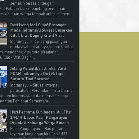
semakin terasa di tengah
kat Pabean Udik menjelang pemilihan
esa. Ribuan warga tampak antusias men...
Dari Iseng Jadi Cuan! Pasangan
Muda Indramayu Sukses Besarkan
Cilok Urat Daging Kriwil Viral
Indramayu — Ide iseng pasangan
muda asal Indramayu, Idham Cholid
m, mendadak viral setelah jajanan
, "Cilok Urat Dagin...
Jelang Pelantikan Direksi Baru
PDAM Indramayu, Dirtek Jojo
Sutarjo Tuai Sorotan
Indramayu – Situasi internal
perusahaan Perumdam Tirta Darma
upaten Indramayu mulai memanas. Jojo
 mantan Penjabat Sementara ...
Hari Pertama Kunjungan Idul Fitri
1447 H, Lapas Pasir Pangarayan
Dipadati Keluarga Warga Binaan
Pasir Pangarayan – Hari pertama
layanan kunjungan Idul Fitri 1447