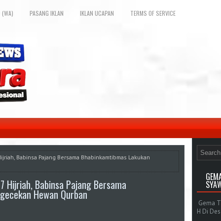
 (WA)
PASANG IKLAN
IKLAN UCAPAN
TERMS OF SERVICE
 Hijriah, Babinsa Pajang Bersama Bhabinkamtibmas Lakukan
GEMA
47 Hijriah, Babinsa Pajang Bersama
SYAW
ngecekan Hewan Qurban
Gema Tak
H Di De