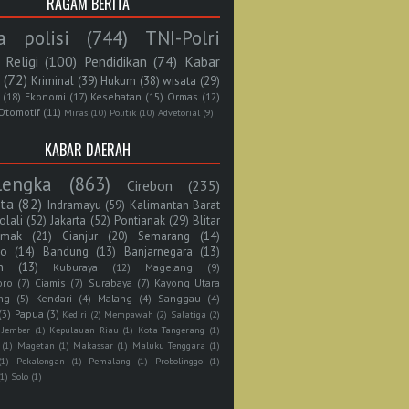
RAGAM BERITA
a polisi
(744)
TNI-Polri
Religi
(100)
Pendidikan
(74)
Kabar
(72)
Kriminal
(39)
Hukum
(38)
wisata
(29)
(18)
Ekonomi
(17)
Kesehatan
(15)
Ormas
(12)
Otomotif
(11)
Miras
(10)
Politik
(10)
Advetorial
(9)
KABAR DAERAH
lengka
(863)
Cirebon
(235)
rta
(82)
Indramayu
(59)
Kalimantan Barat
olali
(52)
Jakarta
(52)
Pontianak
(29)
Blitar
mak
(21)
Cianjur
(20)
Semarang
(14)
jo
(14)
Bandung
(13)
Banjarnegara
(13)
n
(13)
Kuburaya
(12)
Magelang
(9)
oro
(7)
Ciamis
(7)
Surabaya
(7)
Kayong Utara
ng
(5)
Kendari
(4)
Malang
(4)
Sanggau
(4)
(3)
Papua
(3)
Kediri
(2)
Mempawah
(2)
Salatiga
(2)
Jember
(1)
Kepulauan Riau
(1)
Kota Tangerang
(1)
(1)
Magetan
(1)
Makassar
(1)
Maluku Tenggara
(1)
(1)
Pekalongan
(1)
Pemalang
(1)
Probolinggo
(1)
(1)
Solo
(1)