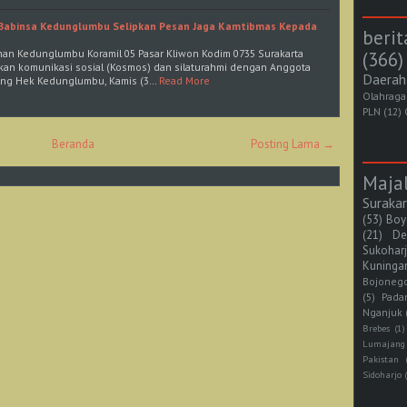
, Babinsa Kedunglumbu Selipkan Pesan Jaga Kamtibmas Kepada
berit
ahan Kedunglumbu Koramil 05 Pasar Kliwon Kodim 0735 Surakarta
(366)
an komunikasi sosial (Kosmos) dan silaturahmi dengan Anggota
Daerah
ung Hek Kedunglumbu, Kamis (3…
Read More
Olahraga
PLN
(12)
Beranda
Posting Lama →
Maja
Suraka
(53)
Boy
(21)
De
Sukohar
Kuninga
Bojoneg
(5)
Pada
Nganjuk
Brebes
(1)
Lumajang
Pakistan
Sidoharjo