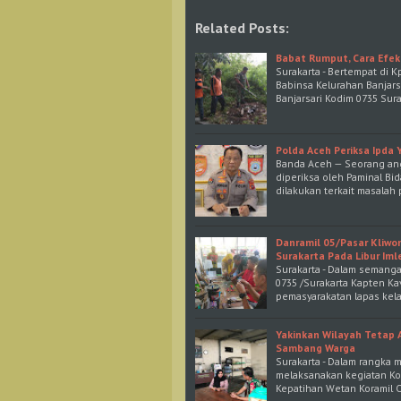
Related Posts:
Babat Rumput, Cara Efek
Surakarta - Bertempat di K
Babinsa Kelurahan Banjars
Banjarsari Kodim 0735 Su
Polda Aceh Periksa Ipda 
Banda Aceh — Seorang angg
diperiksa oleh Paminal Bi
dilakukan terkait masalah
Danramil 05/Pasar Kliwon
Surakarta Pada Libur Iml
Surakarta - Dalam semang
0735 /Surakarta Kapten K
pemasyarakatan lapas kela
Yakinkan Wilayah Tetap 
Sambang Warga
Surakarta - Dalam rangka m
melaksanakan kegiatan Ko
Kepatihan Wetan Koramil 