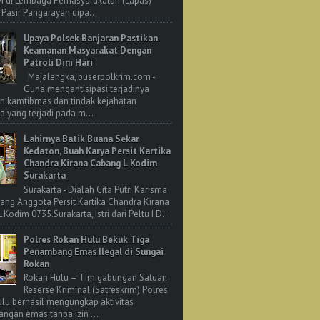
M di Lembaga Pemasyarakatan (Lapas)
 Pasir Pangarayan dipa...
Upaya Polsek Banjaran Pastikan
Keamanan Masyarakat Dengan
Patroli Dini Hari
Majalengka, buserpolkrim.com -
Guna mengantisipasi terjadinya
n kamtibmas dan tindak kejahatan
 yang terjadi pada m...
Lahirnya Batik Buana Sekar
Kedaton, Buah Karya Persit Kartika
Chandra Kirana Cabang L Kodim
Surakarta
Surakarta - Dialah Cita Putri Karisma
rang Anggota Persit Kartika Chandra Kirana
Kodim 0735.Surakarta, Istri dari Peltu I D...
Polres Rokan Hulu Bekuk Tiga
Penambang Emas Ilegal di Sungai
Rokan
Rokan Hulu – Tim gabungan Satuan
Reserse Kriminal (Satreskrim) Polres
lu berhasil mengungkap aktivitas
ngan emas tanpa izin ...