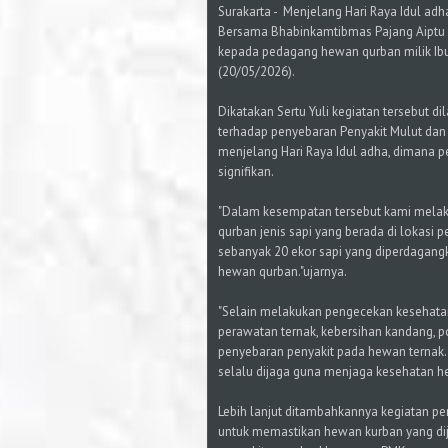
Surakarta - Menjelang Hari Raya Idul adha
Bersama Bhabinkamtibmas Pajang Aiptu 
kepada pedagang hewan qurban milik Ibu
(20/05/2026).
Dikatakan Sertu Yuli kegiatan tersebut d
terhadap penyebaran Penyakit Mulut dan
menjelang Hari Raya Idul adha, dimana
signifikan.
"Dalam kesempatan tersebut kami melak
qurban jenis sapi yang berada di lokasi 
sebanyak 20 ekor sapi yang diperdagangka
hewan qurban."ujarnya.
"Selain melakukan pengecekan kesehatan
perawatan ternak, kebersihan kandang, 
penyebaran penyakit pada hewan ternak.
selalu dijaga guna menjaga kesehatan h
Lebih lanjut ditambahkannya kegiatan pe
untuk memastikan hewan kurban yang dij