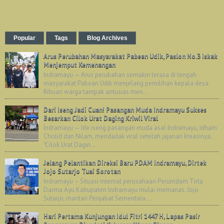
Popular
Tags
Blog Archives
Arus Perubahan Masyarakat Pabean Udik, Paslon No.3 Iskak
Menjemput Kemenangan
Indramayu — Arus perubahan semakin terasa di tengah
masyarakat Pabean Udik menjelang pemilihan kepala desa.
Ribuan warga tampak antusias men...
Dari Iseng Jadi Cuan! Pasangan Muda Indramayu Sukses
Besarkan Cilok Urat Daging Kriwil Viral
Indramayu — Ide iseng pasangan muda asal Indramayu, Idham
Cholid dan Nilam, mendadak viral setelah jajanan kreasinya,
"Cilok Urat Dagin...
Jelang Pelantikan Direksi Baru PDAM Indramayu, Dirtek
Jojo Sutarjo Tuai Sorotan
Indramayu – Situasi internal perusahaan Perumdam Tirta
Darma Ayu Kabupaten Indramayu mulai memanas. Jojo
Sutarjo, mantan Penjabat Sementara ...
Hari Pertama Kunjungan Idul Fitri 1447 H, Lapas Pasir