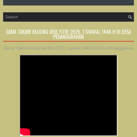
GEMA TAKBIR KELILING IDUL FITRI 2025, 1 SYAWAL 1446 H DI DESA
PESANGGRAHAN
Gema Takbir Keliling Idul Fitri 2025, 1 Syawal 1446 H Di Desa Pesanggrahan