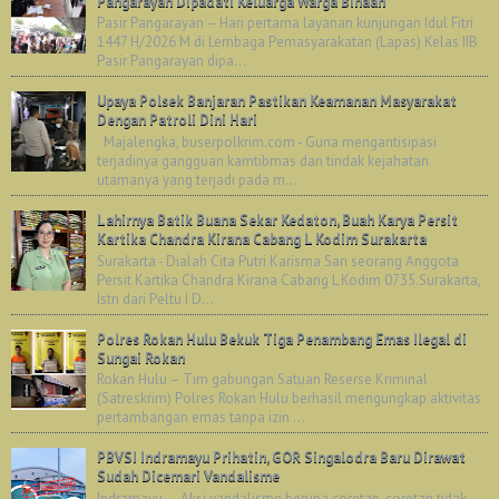
Pangarayan Dipadati Keluarga Warga Binaan
Pasir Pangarayan – Hari pertama layanan kunjungan Idul Fitri
1447 H/2026 M di Lembaga Pemasyarakatan (Lapas) Kelas IIB
Pasir Pangarayan dipa...
Upaya Polsek Banjaran Pastikan Keamanan Masyarakat
Dengan Patroli Dini Hari
Majalengka, buserpolkrim.com - Guna mengantisipasi
terjadinya gangguan kamtibmas dan tindak kejahatan
utamanya yang terjadi pada m...
Lahirnya Batik Buana Sekar Kedaton, Buah Karya Persit
Kartika Chandra Kirana Cabang L Kodim Surakarta
Surakarta - Dialah Cita Putri Karisma Sari seorang Anggota
Persit Kartika Chandra Kirana Cabang L Kodim 0735.Surakarta,
Istri dari Peltu I D...
Polres Rokan Hulu Bekuk Tiga Penambang Emas Ilegal di
Sungai Rokan
Rokan Hulu – Tim gabungan Satuan Reserse Kriminal
(Satreskrim) Polres Rokan Hulu berhasil mengungkap aktivitas
pertambangan emas tanpa izin ...
PBVSI Indramayu Prihatin, GOR Singalodra Baru Dirawat
Sudah Dicemari Vandalisme
Indramayu — Aksi vandalisme berupa coretan-coretan tidak