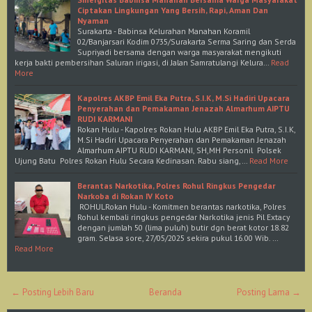
Ciptakan Lingkungan Yang Bersih, Rapi, Aman Dan
Nyaman
Surakarta - Babinsa Kelurahan Manahan Koramil
02/Banjarsari Kodim 0735/Surakarta Serma Saring dan Serda
Supriyadi bersama dengan warga masyarakat mengikuti
kerja bakti pembersihan Saluran irigasi, di Jalan Samratulangi Kelura…
Read
More
Kapolres AKBP Emil Eka Putra, S.I.K, M.Si Hadiri Upacara
Penyerahan dan Pemakaman Jenazah Almarhum AIPTU
RUDI KARMANI
Rokan Hulu - Kapolres Rokan Hulu AKBP Emil Eka Putra, S.I.K,
M.Si Hadiri Upacara Penyerahan dan Pemakaman Jenazah
Almarhum AIPTU RUDI KARMANI, SH,MH Personil Polsek
Ujung Batu Polres Rokan Hulu Secara Kedinasan. Rabu siang,…
Read More
Berantas Narkotika, Polres Rohul Ringkus Pengedar
Narkoba di Rokan IV Koto
ROHULRokan Hulu - Komitmen berantas narkotika, Polres
Rohul kembali ringkus pengedar Narkotika jenis Pil Extacy
dengan jumlah 50 (lima puluh) butir dgn berat kotor 18.82
gram. Selasa sore, 27/05/2025 sekira pukul 16.00 Wib. …
Read More
← Posting Lebih Baru
Beranda
Posting Lama →