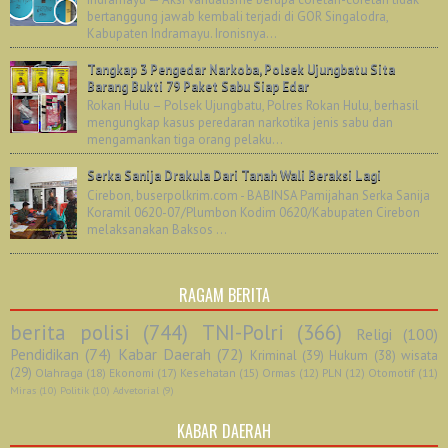
bertanggung jawab kembali terjadi di GOR Singalodra,
Kabupaten Indramayu. Ironisnya...
Tangkap 3 Pengedar Narkoba, Polsek Ujungbatu Sita
Barang Bukti 79 Paket Sabu Siap Edar
Rokan Hulu – Polsek Ujungbatu, Polres Rokan Hulu, berhasil
mengungkap kasus peredaran narkotika jenis sabu dan
mengamankan tiga orang pelaku...
Serka Sanija Drakula Dari Tanah Wali Beraksi Lagi
Cirebon, buserpolkrim.com - BABINSA Pamijahan Serka Sanija
Koramil 0620-07/Plumbon Kodim 0620/Kabupaten Cirebon
melaksanakan Baksos ...
RAGAM BERITA
berita polisi
(744)
TNI-Polri
(366)
Religi
(100)
Pendidikan
(74)
Kabar Daerah
(72)
Kriminal
(39)
Hukum
(38)
wisata
(29)
Olahraga
(18)
Ekonomi
(17)
Kesehatan
(15)
Ormas
(12)
PLN
(12)
Otomotif
(11)
Miras
(10)
Politik
(10)
Advetorial
(9)
KABAR DAERAH