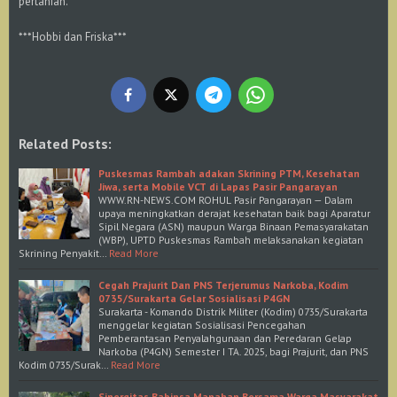
pertanian.
***Hobbi dan Friska***
Related Posts:
Puskesmas Rambah adakan Skrining PTM, Kesehatan
Jiwa, serta Mobile VCT di Lapas Pasir Pangarayan
WWW.RN-NEWS.COM ROHUL Pasir Pangarayan — Dalam
upaya meningkatkan derajat kesehatan baik bagi Aparatur
Sipil Negara (ASN) maupun Warga Binaan Pemasyarakatan
(WBP), UPTD Puskesmas Rambah melaksanakan kegiatan
Skrining Penyakit…
Read More
Cegah Prajurit Dan PNS Terjerumus Narkoba, Kodim
0735/Surakarta Gelar Sosialisasi P4GN
Surakarta - Komando Distrik Militer (Kodim) 0735/Surakarta
menggelar kegiatan Sosialisasi Pencegahan
Pemberantasan Penyalahgunaan dan Peredaran Gelap
Narkoba (P4GN) Semester I TA. 2025, bagi Prajurit, dan PNS
Kodim 0735/Surak…
Read More
Sinergitas Babinsa Manahan Bersama Warga Masyarakat