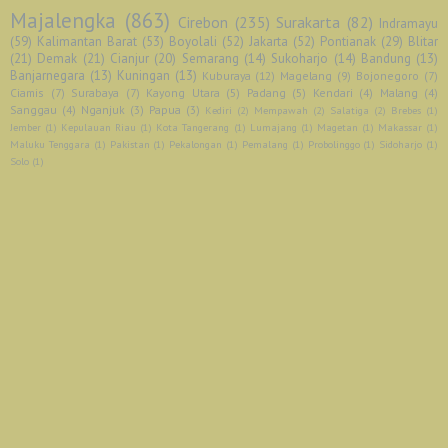
Majalengka
(863)
Cirebon
(235)
Surakarta
(82)
Indramayu
(59)
Kalimantan Barat
(53)
Boyolali
(52)
Jakarta
(52)
Pontianak
(29)
Blitar
(21)
Demak
(21)
Cianjur
(20)
Semarang
(14)
Sukoharjo
(14)
Bandung
(13)
Banjarnegara
(13)
Kuningan
(13)
Kuburaya
(12)
Magelang
(9)
Bojonegoro
(7)
Ciamis
(7)
Surabaya
(7)
Kayong Utara
(5)
Padang
(5)
Kendari
(4)
Malang
(4)
Sanggau
(4)
Nganjuk
(3)
Papua
(3)
Kediri
(2)
Mempawah
(2)
Salatiga
(2)
Brebes
(1)
Jember
(1)
Kepulauan Riau
(1)
Kota Tangerang
(1)
Lumajang
(1)
Magetan
(1)
Makassar
(1)
Maluku Tenggara
(1)
Pakistan
(1)
Pekalongan
(1)
Pemalang
(1)
Probolinggo
(1)
Sidoharjo
(1)
Solo
(1)